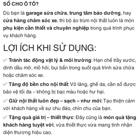
SỐ CHO Ô TÔ?
Dù bạn là
garage sửa chữa
,
trung tâm bảo dưỡng
, hay
cửa hàng chăm sóc xe
, thì bộ áo trùm nội thất luôn là món
phụ kiện cần thiết và chuyên nghiệp
trong quá trình phục
vụ khách hàng.
LỢI ÍCH KHI SỬ DỤNG:
✅
Tránh tác động vật lý & môi trường
: Hạn chế trầy xước,
dính dầu mỡ, mồ hôi, bụi bẩn trong suốt quá trình sửa chữa
hoặc chăm sóc xe.
✅
Tăng độ bền cho nội thất
: Vô lăng, ghế da, cần số được
bảo vệ tối đa – không bị bạc màu hoặc hư hại.
✅
Giữ nội thất luôn đẹp – sạch – như mới
: Tạo thiện cảm
với khách hàng về sự chu đáo, chỉn chu của bạn.
✅
Tặng quà giá trị – thiết thực
: Đây cũng là
món quà tặng
khách hàng tuyệt vời
, vừa thiết thực vừa mang tính nhận
diện thương hiệu cao.