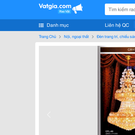
Danh mục
Liên hệ QC
Trang Chủ
Nội, ngoại thất
Đèn trang trí, chiếu sá