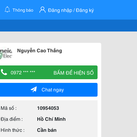
Đăng nhập / Đăng ký
Thông báo
Nguyễn Cao Thắng
0972 *** ***
BẤM ĐỂ HIỆN SỐ
Chat ngay
Mã số :
10954053
Địa điểm :
Hồ Chí Minh
Hình thức :
Cần bán