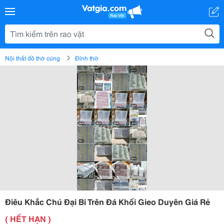
Nội thất đồ thờ cúng
Đỉnh thờ
Điêu Khắc Chú Đại Bi Trên Đá Khối Gieo Duyên Giá Rẻ
( HẾT HẠN )