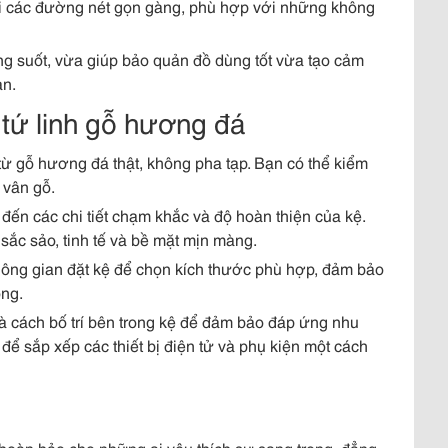
 với các đường nét gọn gàng, phù hợp với những không
rong suốt, vừa giúp bảo quản đồ dùng tốt vừa tạo cảm
an.
 tứ linh gỗ hương đá
ừ gỗ hương đá thật, không pha tạp. Bạn có thể kiểm
 vân gỗ.
 đến các chi tiết chạm khắc và độ hoàn thiện của kệ.
sắc sảo, tinh tế và bề mặt mịn màng.
hông gian đặt kệ để chọn kích thước phù hợp, đảm bảo
òng.
và cách bố trí bên trong kệ để đảm bảo đáp ứng nhu
để sắp xếp các thiết bị điện tử và phụ kiện một cách
n hoàn hảo cho những ai yêu thích sự sang trọng, đẳng