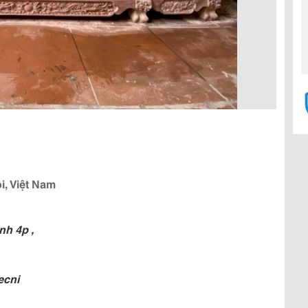
i, Việt Nam
nh 4p ,
ecni