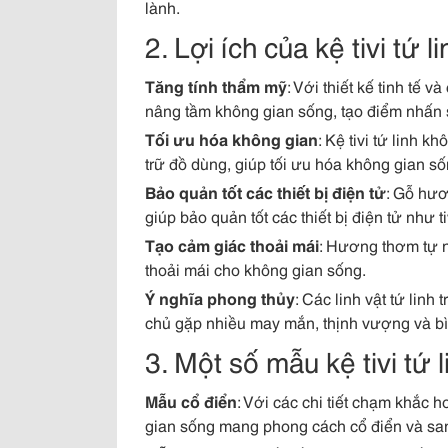
lành.
2. Lợi ích của kệ tivi tứ
Tăng tính thẩm mỹ
: Với thiết kế tinh tế v
nâng tầm không gian sống, tạo điểm nhấn 
Tối ưu hóa không gian
: Kệ tivi tứ linh k
trữ đồ dùng, giúp tối ưu hóa không gian số
Bảo quản tốt các thiết bị điện tử
: Gỗ hươ
giúp bảo quản tốt các thiết bị điện tử như tiv
Tạo cảm giác thoải mái
: Hương thơm tự n
thoải mái cho không gian sống.
Ý nghĩa phong thủy
: Các linh vật tứ linh
chủ gặp nhiều may mắn, thịnh vượng và bì
3. Một số mẫu kệ tivi tứ
Mẫu cổ điển
: Với các chi tiết chạm khắc
gian sống mang phong cách cổ điển và san