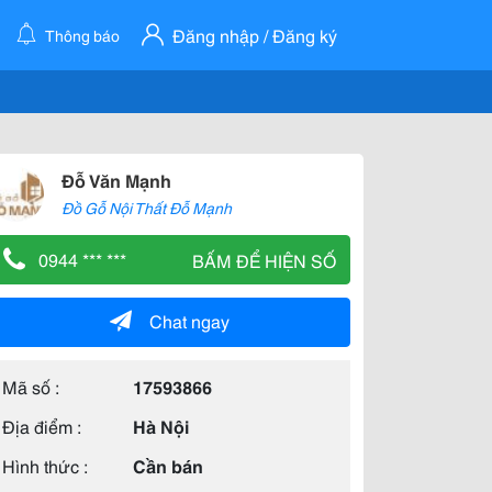
Đăng nhập / Đăng ký
Thông báo
Đỗ Văn Mạnh
Đồ Gỗ Nội Thất Đỗ Mạnh
0944 *** ***
BẤM ĐỂ HIỆN SỐ
Chat ngay
Mã số :
17593866
Địa điểm :
Hà Nội
Hình thức :
Cần bán