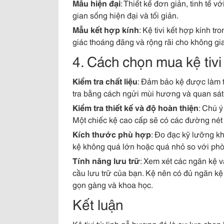
Mẫu hiện đại
: Thiết kế đơn giản, tinh tế
gian sống hiện đại và tối giản.
Mẫu kết hợp kính
: Kệ tivi kết hợp kính t
giác thoáng đãng và rộng rãi cho không gi
4. Cách chọn mua kệ tivi
Kiểm tra chất liệu
: Đảm bảo kệ được làm t
tra bằng cách ngửi mùi hương và quan sát
Kiểm tra thiết kế và độ hoàn thiện
: Chú ý
Một chiếc kệ cao cấp sẽ có các đường nét 
Kích thước phù hợp
: Đo đạc kỹ lưỡng k
kệ không quá lớn hoặc quá nhỏ so với ph
Tính năng lưu trữ
: Xem xét các ngăn kệ 
cầu lưu trữ của bạn. Kệ nên có đủ ngăn kệ 
gọn gàng và khoa học.
Kết luận
Kệ tivi tứ linh gỗ hương đá là sự lựa chọ