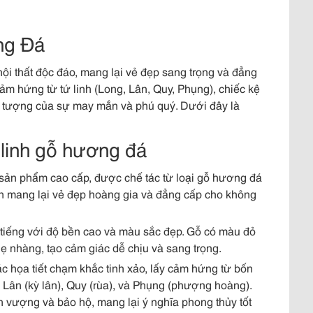
ng Đá
nội thất độc đáo, mang lại vẻ đẹp sang trọng và đẳng
cảm hứng từ tứ linh (Long, Lân, Quy, Phụng), chiếc kệ
iểu tượng của sự may mắn và phú quý. Dưới đây là
tứ linh gỗ hương đá
là sản phẩm cao cấp, được chế tác từ loại gỗ hương đá
 linh mang lại vẻ đẹp hoàng gia và đẳng cấp cho không
i tiếng với độ bền cao và màu sắc đẹp. Gỗ có màu đỏ
 nhàng, tạo cảm giác dễ chịu và sang trọng.
 các họa tiết chạm khắc tinh xảo, lấy cảm hứng từ bốn
, Lân (kỳ lân), Quy (rùa), và Phụng (phượng hoàng).
h vượng và bảo hộ, mang lại ý nghĩa phong thủy tốt