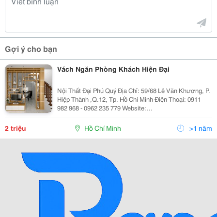
Gợi ý cho bạn
Vách Ngăn Phòng Khách Hiện Đại
Nội Thất Đại Phú Quý Địa Chỉ: 59/68 Lê Văn Khương, P.
Hiệp Thành ,Q.12, Tp. Hồ Chí Minh Điện Thoại: 0911
982 968 - 0962 235 779 Website:
Www.noithatdaiphuquy.com Email:
Noithatdaiphuquy@Gmail.com Chuyên Cung Cấp Vách
2 triệu
Hồ Chí Minh
>1 năm
Ngăn Hiện Đại,