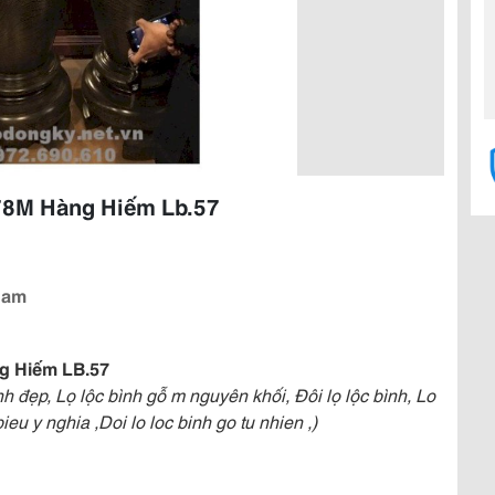
78M Hàng Hiếm Lb.57
nam
g Hiếm LB.57
 đẹp, Lọ lộc bình gỗ m nguyên khối, Đôi lọ lộc bình, Lo
eu y nghia ,Doi lo loc binh go tu nhien ,)