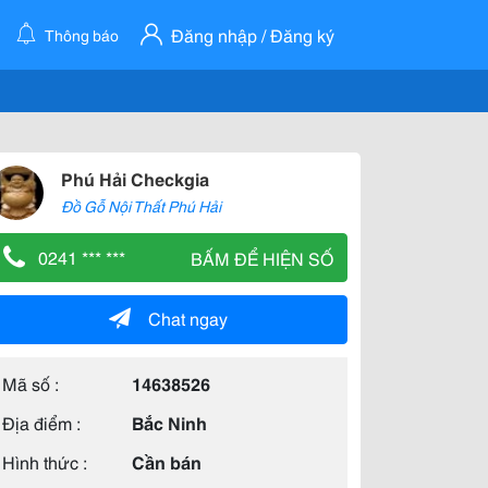
Đăng nhập / Đăng ký
Thông báo
Phú Hải Checkgia
Đồ Gỗ Nội Thất Phú Hải
0241 *** ***
BẤM ĐỂ HIỆN SỐ
Chat ngay
Mã số :
14638526
Địa điểm :
Bắc Ninh
Hình thức :
Cần bán