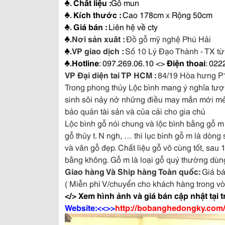
♣
.
Chất liệu :
Gỗ mun
♣
.
Kích thước :
Cao 178cm
x
Rộng 50cm
♣
.
Giá bán :
Liên hệ về cty
♣
.
Nơi sản xuât :
Đồ gỗ mỹ nghệ Phú Hải
♣
.
VP giao dịch :
Số 10 Lý Đạo Thành - TX từ
♣
.
Hotline
: 097.269.06.10 <>
Điện thoai
: 022
VP Đại diện tai TP HCM :
84/19 Hòa hưng P
Trong phong thủy Lộc bình mang ý nghĩa tượng
sinh sôi nảy nở những điều may mắn mới mẻ
bảo quản tài sản và của cải cho gia chủ
Lộc bình gỗ nói chung và lộc bình bằng gỗ m
gỗ thủy t. N ngh, … thì lục bình gỗ m là dò
và vân gỗ đẹp. Chất liệu gỗ vô cùng tốt, sa
bằng không. Gỗ m là loại gỗ quý thường dùng
Giao hàng Và Ship hàng Toàn quốc:
Giá bá
( Miễn phí V/chuyển cho khách hàng trong v
</> Xem hình ảnh và giá bán cập nhật tại t
Website:<<>>
http://bobanghedongky.com