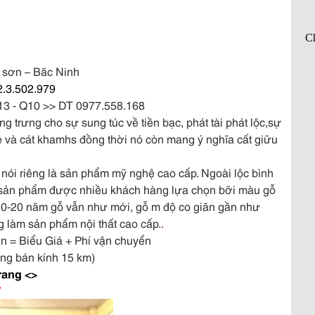
 sơn – Băc Ninh
2.3.502.979
13 - Q10 >> DT 0977.558.168
 trưng cho sự sung túc về tiền bạc, phát tài phát lộc,sự
 và cát khamhs đồng thời nó còn mang ý nghĩa cất giữu
 nói riêng là sản phẩm mỹ nghệ cao cấp. Ngoài lộc bình
ng sản phẩm được nhiều khách hàng lựa chọn bỡi màu gỗ
u 10-20 năm gỗ vẫn như mới, gỗ m độ co giãn gần như
 làm sản phẩm nội thất cao cấp.
.
n = Biểu Giá + Phí vận chuyển
òng bán kính 15 km)
rang <>
/