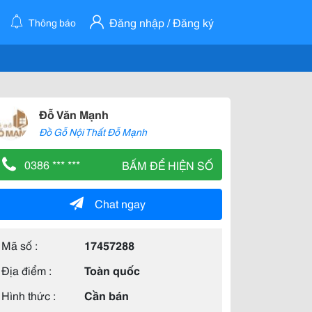
Đăng nhập / Đăng ký
Thông báo
Đỗ Văn Mạnh
Đồ Gỗ Nội Thất Đỗ Mạnh
0386 *** ***
BẤM ĐỂ HIỆN SỐ
Chat ngay
Mã số :
17457288
Địa điểm :
Toàn quốc
Hình thức :
Cần bán