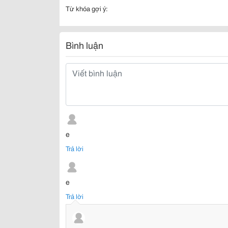
Từ khóa gợi ý:
Bình luận
e
Trả lời
e
Trả lời