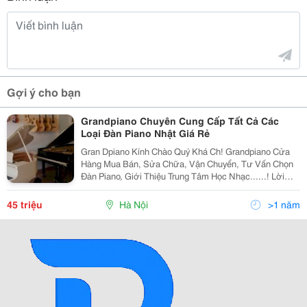
Gợi ý cho bạn
Grandpiano Chuyên Cung Cấp Tất Cả Các
Loại Đàn Piano Nhật Giá Rẻ
Gran Dpiano Kính Chào Quý Khá Ch! Grandpiano Cửa
Hàng Mua Bán, Sửa Chữa, Vận Chuyển, Tư Vấn Chọn
Đàn Piano, Giới Thiệu Trung Tâm Học Nhạc......! Lời
Đầu Tiên, Thay Mặt Cho Cửa Hàng Grandpiano, Tôi Xin
Gửi Tới Quý Khánh Hàng Lời Chúc Sức Khỏe, H
45 triệu
Hà Nội
>1 năm