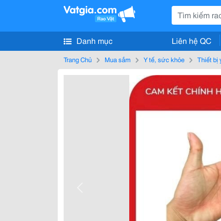
Danh mục
Liên hệ QC
Trang Chủ
Mua sắm
Y tế, sức khỏe
Thiết bị 