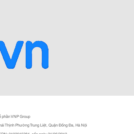
ổ phần VNP Group
hái Thịnh Phường Trung Liệt, Quận Đống Đa, Hà Nội
N: 0102015284, cấp ngày 21/06/2012