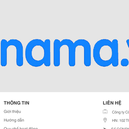
THÔNG TIN
LIÊN HỆ
Giới thiệu
Công ty C
Hướng dẫn
HN: 102 T
➤
Quy chế hoạt động
Số GCNĐKD