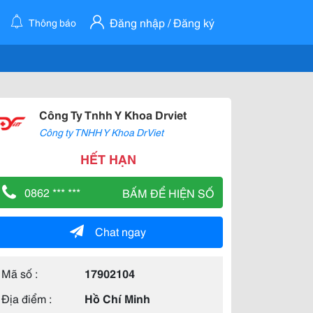
Đăng nhập / Đăng ký
Thông báo
Công Ty Tnhh Y Khoa Drviet
Công ty TNHH Y Khoa DrViet
HẾT HẠN
0862 *** ***
BẤM ĐỂ HIỆN SỐ
Chat ngay
Mã số :
17902104
Địa điểm :
Hồ Chí Minh