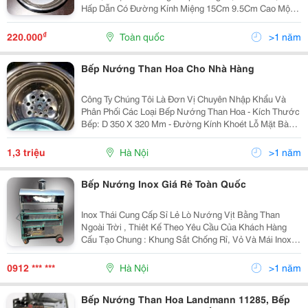
Hấp Dẫn Có Đường Kính Miệng 15Cm 9.5Cm Cao Một
Kích Thước Khác Có Sẵn, Nhìn Thấy Hình Con Số!
₫
220.000
Toàn quốc
>1 năm
Bếp Nướng Than Hoa Cho Nhà Hàng
Công Ty Chúng Tôi Là Đơn Vị Chuyên Nhập Khẩu Và
Phân Phối Các Loại Bếp Nướng Than Hoa - Kích Thước
Bếp: D 350 X 320 Mm - Đường Kính Khoét Lỗ Mặt Bàn
D 320 Mm - Mặt Bàn 6 Người : 1600 X 800 X 750 Mm -
Vật Liệu : Inox Đặc Biệt Tính Hóa Dẻo Ca
1,3 triệu
Hà Nội
>1 năm
Bếp Nướng Inox Giá Rẻ Toàn Quốc
Inox Thái Cung Cấp Sỉ Lẻ Lò Nướng Vịt Bằng Than
Ngoài Trời , Thiêt Kế Theo Yêu Cầu Của Khách Hàng
Cấu Tạo Chung : Khung Sắt Chống Rỉ, Vỏ Và Mái Inox
304 Có Bánh Xe Di Chuyển Chế Độ Quay Xiên Tự Động
Có Lớp Gạch Giữ Nhiệt Có Thể Đặt Kíc
0912 *** ***
Hà Nội
>1 năm
Bếp Nướng Than Hoa Landmann 11285, Bếp