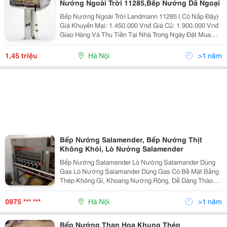
Nướng Ngoài Trời 11285,Bếp Nướng Dã Ngoại
Bếp Nướng Ngoài Trời Landmann 11285 ( Có Nắp Đậy)
Giá Khuyến Mại: 1.450.000 Vnđ Giá Cũ: 1.900.000 Vnđ
Giao Hàng Và Thu Tiền Tại Nhà Trong Ngày Đặt Mua
24/7 : 0982.88.26.29 Thông Số Chi Tiết Sản Phẩm Bếp
Nướng Than Hoa Ngoài Trời Chữ Nhật (Nắp Đậy) -
1,45 triệu
Hà Nội
>1 năm
Bếp Nướng Salamender, Bếp Nướng Thịt
Không Khói, Lò Nướng Salamender
Bếp Nướng Salamender Lò Nướng Salamander Dùng
Gas Lò Nướng Salamander Dùng Gas Có Bề Mặt Bằng
Thép Không Gỉ, Khoang Nướng Rộng, Dễ Dàng Tháo
Lắp Và Làm Sạch Dầu Rất Thuận Tiện Cho Việc Vệ Sinh
Lò Nướng. Lò Nướng Salamander Có Thể Dùng Để
0975 *** ***
Hà Nội
>1 năm
Nướng
Bếp Nướng Than Hoa Khung Thép