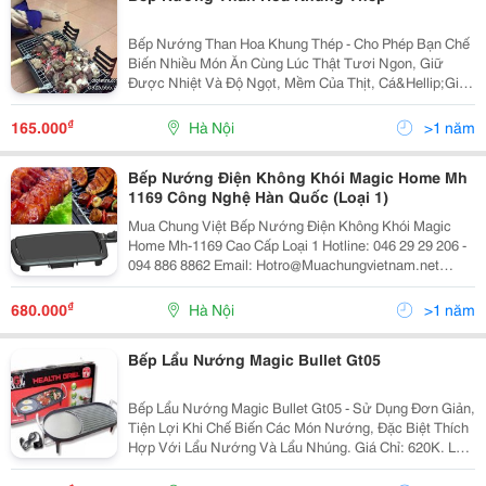
Bếp Nướng Than Hoa Khung Thép - Cho Phép Bạn Chế
Biến Nhiều Món Ăn Cùng Lúc Thật Tươi Ngon, Giữ
Được Nhiệt Và Độ Ngọt, Mềm Của Thịt, Cá&Hellip;Giá
Chỉ 165.000Đ Lh: 0923.555.772 - 0975.928.220 Đ/C: Số
3 Ngách 116 Ngõ 245 Định Công. Nhận Ship Hàng. Hay
₫
165.000
Hà Nội
>1 năm
Bếp Nướng Điện Không Khói Magic Home Mh
1169 Công Nghệ Hàn Quốc (Loại 1)
Mua Chung Việt Bếp Nướng Điện Không Khói Magic
Home Mh-1169 Cao Cấp Loại 1 Hotline: 046 29 29 206 -
094 886 8862 Email: Hotro@Muachungvietnam.net
Website: Www.muachungviet.net Hoặc
Www.muachungvietnam.net Bếp Nướn
₫
680.000
Hà Nội
>1 năm
Bếp Lẩu Nướng Magic Bullet Gt05
Bếp Lẩu Nướng Magic Bullet Gt05 - Sử Dụng Đơn Giản,
Tiện Lợi Khi Chế Biến Các Món Nướng, Đặc Biệt Thích
Hợp Với Lẩu Nướng Và Lẩu Nhúng. Giá Chỉ: 620K. Lh:
0923.555.772 Đ/C: Số 3 Ngách 116 Ngõ 245 Định Công
- Hà Nội. Bếp Nướng Điện Không Khói Bếp Lẩu