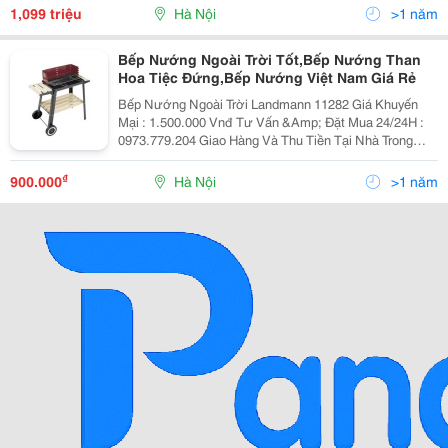
Tại Nhà Trên Toàn Quốc
1,099 triệu
Hà Nội
>1 năm
Bếp Nướng Ngoài Trời Tốt,Bếp Nướng Than
Hoa Tiệc Đứng,Bếp Nướng Việt Nam Giá Rẻ
Bếp Nướng Ngoài Trời Landmann 11282 Giá Khuyến
Mại : 1.500.000 Vnđ Tư Vấn &Amp; Đặt Mua 24/24H :
0973.779.204 Giao Hàng Và Thu Tiền Tại Nhà Trong
Ngày Bếp Nướng Thoa Với Kích Thước Rộng Giúp Bạn
Tổ Chức Nh
₫
900.000
Hà Nội
>1 năm