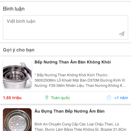
Bình luận
Gợi ý cho bạn
Bếp Nướng Than Âm Bàn Không Khói
* Bếp Nướng Than Không Khói Kích Thước:
390X250Mm Lỗ Khoét Mặt Bàn D370M Đường Kính Vỉ
Nướng: F29.5Mm Nhiên Liệu: Than Nướng Không Khói
Vật Liệu : Inox - Bình An Là Đơn Vị Nhập Khẩu Và Phân
Phối Các Loại Bếp Nướng Than Hoa Không Khó
1,65 triệu
Toàn quốc
>1 năm
Âu Đựng Than Bếp Nướng Âm Bàn
Bình An Chuyên Cung Cấp Các Loại Chậu Than, Lò
Than, Được Làm Bằng Thép Không Gỉ, Brazier 21,6Cm