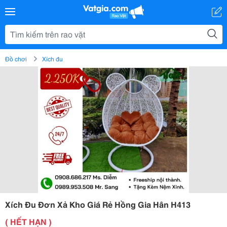
Đồ chơi
Xích đu
Xích Đu Đơn Xả Kho Giá Rẻ Hồng Gia Hân H413
( HẾT HẠN )