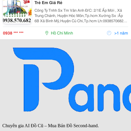
Trẻ Em Giá Rẻ
Công Ty Tnhh Sx Tm Vân Anh Đ/C: 2/1E Ấp Mới , Xã
Trung Chánh, Huyện Hóc Môn,Tp.hcm Xưởng Sx :Ấp
6B Xã Bình Mỹ,Huyện Củ Chi,Tp.hcm Lh:0938570682
(Mr .Hoàng ) Email:nguyenhoang3009@Gmail.com Xem
Tất Cả Sản Phẩm Trên Website Tại Đây
0938 *** ***
Hồ Chí Minh
>1 năm