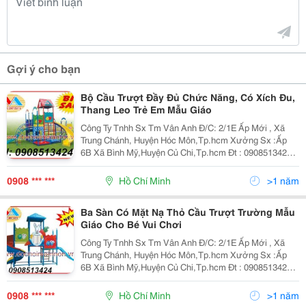
Gợi ý cho bạn
Bộ Cầu Trượt Đầy Đủ Chức Năng, Có Xích Đu,
Thang Leo Trẻ Em Mẫu Giáo
Công Ty Tnhh Sx Tm Vân Anh Đ/C: 2/1E Ấp Mới , Xã
Trung Chánh, Huyện Hóc Môn,Tp.hcm Xưởng Sx :Ấp
6B Xã Bình Mỹ,Huyện Củ Chi,Tp.hcm Đt : 0908513424
Fax:0839757638 Website: Www:dochoimamnon.com
Www:dochoimamnon.vn Email:maivo03.Vananh@
0908 *** ***
Hồ Chí Minh
>1 năm
Ba Sàn Có Mặt Nạ Thỏ Cầu Trượt Trường Mẫu
Giáo Cho Bé Vui Chơi
Công Ty Tnhh Sx Tm Vân Anh Đ/C: 2/1E Ấp Mới , Xã
Trung Chánh, Huyện Hóc Môn,Tp.hcm Xưởng Sx :Ấp
6B Xã Bình Mỹ,Huyện Củ Chi,Tp.hcm Đt : 0908513424
Fax:0839757638 Website: Www:dochoimamnon.com
Www:dochoimamnon.vn Email:maivo03.Vananh@
0908 *** ***
Hồ Chí Minh
>1 năm