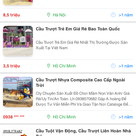
8,5 triệu
Hà Nội
>1 năm
Cầu Trượt Trẻ Em Giá Rẻ Bao Toàn Quốc
Cầu Trượt Trẻ Em Giá Rẻ Nhất Thị Trường Được Sản
Xuất Tại Việt Nam
3,5 triệu
Hồ Chí Minh
>1 năm
Cầu Trượt Nhựa Composite Cao Cấp Ngoài
Trời
Cty Chuyên Sản Xuất Đồ Chơi Mầm Non Vân Anh/ Giá
Rẻ/Uy Tín/An Toàn. Lh:0938570682 Gặp A.hoàng Để
Được Tư Vấn Miễn Phí Và Giao Tận Nơi Cataloge Để
Khách Hàng Thảm Khảo. Xưởng Sx:ấp 6B Xã Bình
Mỹ,Huyện Củ Chi,Tp.hcm Công Ty Tnhh Sx Tm Vân Anh
0938 *** ***
Hồ Chí Minh
>1 năm
Cầu Tuột Vận Động, Cầu Trượt Liên Hoàn Nhà