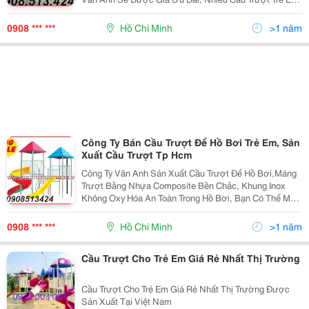
Cầu Trượt Cho Bé Và Các Đồ Chơi Thiết Bị Khác Như
Thú Nhún, Thang Leo, Đu Quay....lh:0908.513.424
0908 *** ***
Hồ Chí Minh
>1 năm
Công Ty Bán Cầu Trượt Để Hồ Bơi Trẻ Em, Sản
Xuất Cầu Trượt Tp Hcm
Công Ty Vân Anh Sản Xuất Cầu Trượt Để Hồ Bơi,Máng
Trượt Bằng Nhựa Composite Bền Chắc, Khung Inox
Không Oxy Hóa An Toàn Trong Hồ Bơi, Bạn Có Thể Mua
Cầu Trươt Cho Bé Ở Vân Anh Sẽ Được Giá Ưu Đãi,
Nhiều Cầu Trượt Trẻ Em, Cầu Trượt Cho Bé Và Các Đồ
0908 *** ***
Hồ Chí Minh
>1 năm
Chơi
Cầu Trượt Cho Trẻ Em Giá Rẻ Nhất Thị Trường
Cầu Trượt Cho Trẻ Em Giá Rẻ Nhất Thị Trường Được
Sản Xuất Tại Việt Nam