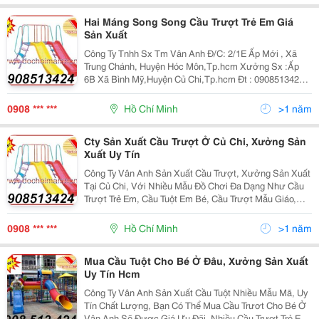
Hai Máng Song Song Cầu Trượt Trẻ Em Giá
Sản Xuất
Công Ty Tnhh Sx Tm Vân Anh Đ/C: 2/1E Ấp Mới , Xã
Trung Chánh, Huyện Hóc Môn,Tp.hcm Xưởng Sx :Ấp
6B Xã Bình Mỹ,Huyện Củ Chi,Tp.hcm Đt : 0908513424
Fax:0839757638 Website: Www:dochoimamnon.com
Www:dochoimamnon.vn Email:maivo03.Vananh@
0908 *** ***
Hồ Chí Minh
>1 năm
Cty Sản Xuất Cầu Trượt Ở Củ Chi, Xưởng Sản
Xuất Uy Tín
Công Ty Vân Anh Sản Xuất Cầu Trượt, Xưởng Sản Xuất
Tại Củ Chi, Với Nhiều Mẫu Đồ Chơi Đa Dạng Như Cầu
Trượt Trẻ Em, Cầu Tuột Em Bé, Cầu Trượt Mẫu Giáo,
Xích Đu, Đu Quay, Thú Nhún, Thang Leo...
Lh:0908.513.424, Bạn Có Thể Tham Khảo Thêm Đồ
0908 *** ***
Hồ Chí Minh
>1 năm
Chơi Vào Web
Mua Cầu Tuột Cho Bé Ở Đâu, Xưởng Sản Xuất
Uy Tín Hcm
Công Ty Vân Anh Sản Xuất Cầu Tuột Nhiều Mẫu Mã, Uy
Tín Chất Lượng, Bạn Có Thể Mua Cầu Trươt Cho Bé Ở
Vân Anh Sẽ Được Giá Ưu Đãi, Nhiều Cầu Trượt Trẻ Em,