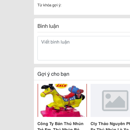
Từ khóa gợi ý:
Bình luận
Gợi ý cho bạn
Công Ty Bán Thú Nhún
Cty Thảo Nguyên P
Trẻ Em, Thú Nhún Bỏ Xu
Sx Thú Nhún Lò Xo