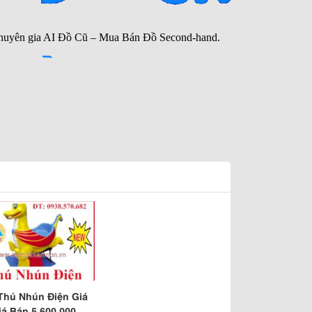
Thú Nhún Điện Giá
iá Bán 5.600.000