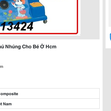
Thú Nhúng Cho Bé Ở Hcm
cm
Composite
ệt Nam