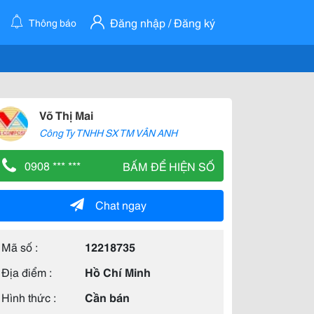
Đăng nhập / Đăng ký
Thông báo
Võ Thị Mai
Công Ty TNHH SX TM VÂN ANH
0908 *** ***
BẤM ĐỂ HIỆN SỐ
Chat ngay
Mã số :
12218735
Địa điểm :
Hồ Chí Minh
Hình thức :
Cần bán