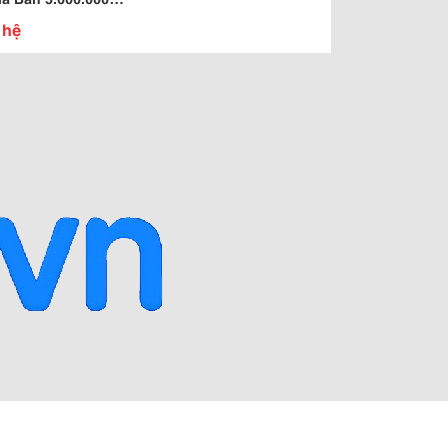
Tại Tp.hcm
 hệ