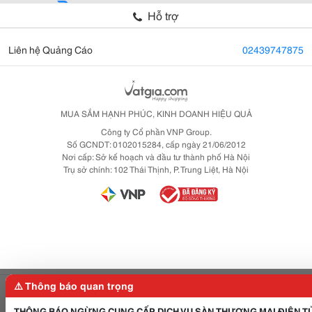
Hỗ trợ
Liên hệ Quảng Cáo
02439747875
MUA SẮM HẠNH PHÚC, KINH DOANH HIỆU QUẢ
Công ty Cổ phần VNP Group.
Số GCNDT: 0102015284, cấp ngày 21/06/2012
Nơi cấp: Sở kế hoạch và đầu tư thành phố Hà Nội
Trụ sở chính: 102 Thái Thịnh, P. Trung Liệt, Hà Nội
⚠️ Thông báo quan trọng
Gọi điện
Gửi tin nhắn
THÔNG BÁO NGỪNG CUNG CẤP DỊCH VỤ SÀN THƯƠNG MẠI ĐIỆN T