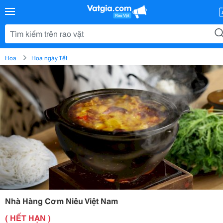
Hoa
Hoa ngày Tết
Nhà Hàng Cơm Niêu Việt Nam
( HẾT HẠN )