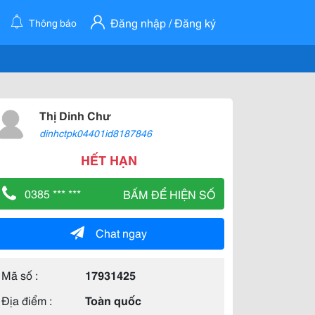
Đăng nhập / Đăng ký
Thông báo
Thị Dinh Chư
dinhctpk04401id8187846
HẾT HẠN
0385 *** ***
BẤM ĐỂ HIỆN SỐ
Chat ngay
Mã số :
17931425
Địa điểm :
Toàn quốc