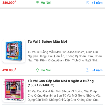
Các Khung Thanh Thép Chắc Chắn, Không R
₫
380.000
Hà Nội
>1 năm
Tủ Vải 3 Buồng Mẫu Mới
Tủ Vải 3 Buồng Mẫu Mới (120X45X162Cm) Giúp Giữ
Nguyên Dáng Của Quần Áo, Không Bị Nhăn Rúm, Nhàu
Nát, Tiết Kiệm Không Gian, Diện Tích Cho Ngôi Nhà
Của Bạn. Tủ Vải 3 Buồng Mẫu Mới (120X45X162Cm)
Giúp Giữ Nguyên Dáng Của Quần Áo, Không Bị Nhăn
₫
420.000
Hà Nội
>1 năm
Rúm
Tủ Vải Cao Cấp Mẫu Mới 8 Ngăn 3 Buồng
(130X175X46Cm)
Tủ Vải Cao Cấp Mẫu Mới 8 Ngăn 3 Buồng Giải Pháp
Cho Không Gian Nhà Bạn Tủ Vải Một Trong Những Vật
Dụng Cần Thiết Không Chỉ Giúp Cho Không Gian Của
Bạn Thêm Gọn Gàng Và Tiện Dụng Hơn Mà Còn Tăng