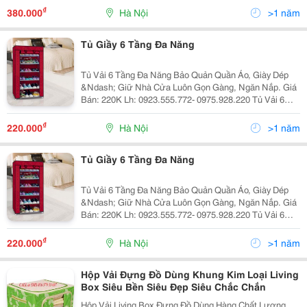
Thêm Phần Sang Trọng Tiện Dụng Cho Căn Phòng Của
₫
380.000
Hà Nội
>1 năm
Bạn. Ba
Tủ Giầy 6 Tầng Đa Năng
Tủ Vải 6 Tầng Đa Năng Bảo Quản Quần Áo, Giày Dép
&Ndash; Giữ Nhà Cửa Luôn Gọn Gàng, Ngăn Nắp. Giá
Bán: 220K Lh: 0923.555.772- 0975.928.220 Tủ Vải 6
Tầng Đa Năng Bảo Quản Quần Áo, Giày Dép &Ndash;
Giữ Nhà Cửa Luôn Gọn Gàng, Ngăn Nắp Thông Tin Sản
₫
220.000
Hà Nội
>1 năm
Phẩm
Tủ Giầy 6 Tầng Đa Năng
Tủ Vải 6 Tầng Đa Năng Bảo Quản Quần Áo, Giày Dép
&Ndash; Giữ Nhà Cửa Luôn Gọn Gàng, Ngăn Nắp. Giá
Bán: 220K Lh: 0923.555.772- 0975.928.220 Tủ Vải 6
Tầng Đa Năng Bảo Quản Quần Áo, Giày Dép &Ndash;
Giữ Nhà Cửa Luôn Gọn Gàng, Ngăn Nắp Thông Tin Sản
₫
220.000
Hà Nội
>1 năm
Phẩm
Hộp Vải Đựng Đồ Dùng Khung Kim Loại Living
Box Siêu Bền Siêu Đẹp Siêu Chắc Chắn
Hộp Vải Living Box Đựng Đồ Dùng Hàng Chất Lượng