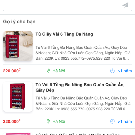
Gợi ý cho bạn
Tủ Giầy Vải 6 Tầng Đa Năng
Tủ Vải 6 Tầng Đa Năng Bảo Quản Quần Áo, Giày Dép
&Ndash; Giữ Nhà Cửa Luôn Gọn Gàng, Ngăn Nắp. Giá
Bán: 220K Lh: 0923.555.772- 0975.928.220 Tủ Vải 6
Tầng Đa Năng Bảo Quản Quần Áo, Giày Dép &Ndash;
Giữ Nhà Cửa Luôn Gọn Gàng, Ngăn Nắp Thông Tin Sản
₫
220.000
Hà Nội
>1 năm
Phẩm
Tủ Vải 6 Tầng Đa Năng Bảo Quản Quần Áo,
Giày Dép
Tủ Vải 6 Tầng Đa Năng Bảo Quản Quần Áo, Giày Dép
&Ndash; Giữ Nhà Cửa Luôn Gọn Gàng, Ngăn Nắp. Giá
Bán: 220K Lh: 0923.555.772- 0975.928.220 Tủ Vải 6
Tầng Đa Năng Bảo Quản Quần Áo, Giày Dép &Ndash;
Giữ Nhà Cửa Luôn Gọn Gàng, Ngăn Nắp Thông Tin Sản
₫
220.000
Hà Nội
>1 năm
Phẩm
Tủ Vải Cao Cấp Mẫu Mới 8 Ngăn 3 Buồng