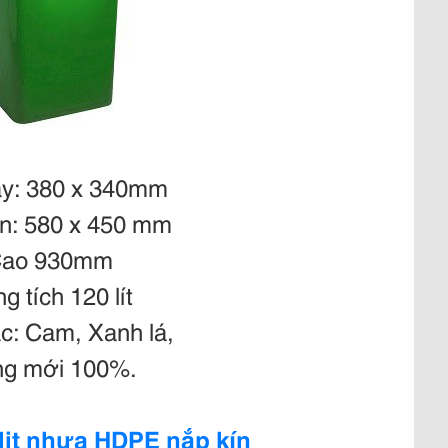
áy: 380 x 340mm
ên: 580 x 450 mm
Cao 930mm
g tích 120 lít
c: Cam, Xanh lá,
ng mới 100%.
lit nhựa HDPE nắp kín