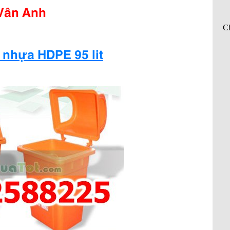
Vân Anh
 nhựa HDPE 95 lit