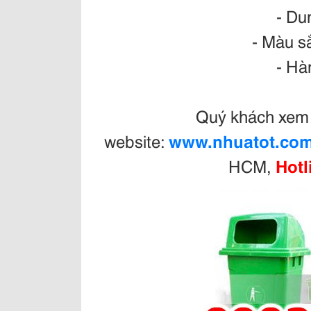
- Dun
- Màu s
- Hà
Quý khách xem 
website:
www.nhuatot.co
HCM,
Hotl