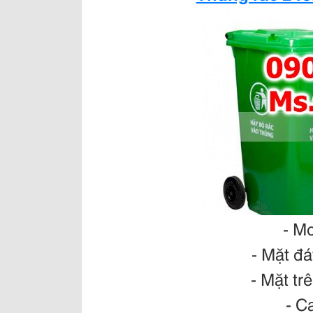
- M
- Mặt đ
- Mặt tr
- C