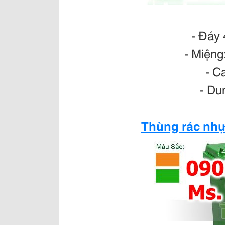
- Đáy
- Miệng
- C
- Dun
Thùng rác nhự