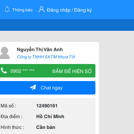
Đăng nhập / Đăng ký
Thông báo
Nguyễn Thị Vân Anh
Công ty TNHH SX-TM Nhựa Tốt
0902 *** ***
BẤM ĐỂ HIỆN SỐ
Chat ngay
Mã số :
12490161
Địa điểm :
Hồ Chí Minh
Hình thức :
Cần bán