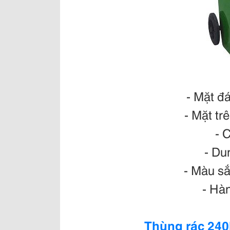
- Mặt đ
- Mặt tr
- 
- Dun
- Màu sắ
- Hà
Thùng rác 240