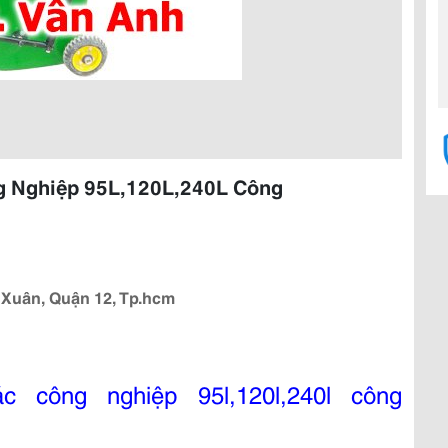
g Nghiệp 95L,120L,240L Công
 Xuân, Quận 12, Tp.hcm
c công nghiệp 95l,120l,240l công