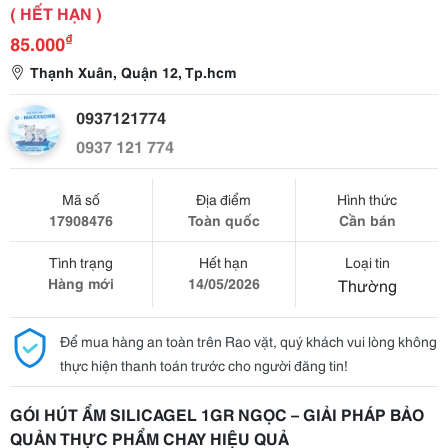
( HẾT HẠN )
₫
85.000
Thạnh Xuân, Quận 12, Tp.hcm
0937121774
0937 121 774
Mã số
Địa điểm
Hình thức
17908476
Toàn quốc
Cần bán
Tình trạng
Hết hạn
Loại tin
Hàng mới
14/05/2026
Thường
Để mua hàng an toàn trên Rao vặt, quý khách vui lòng không
thực hiện thanh toán trước cho người đăng tin!
GÓI HÚT ẨM SILICAGEL 1GR NGỌC – GIẢI PHÁP BẢO
QUẢN THỰC PHẨM CHAY HIỆU QUẢ