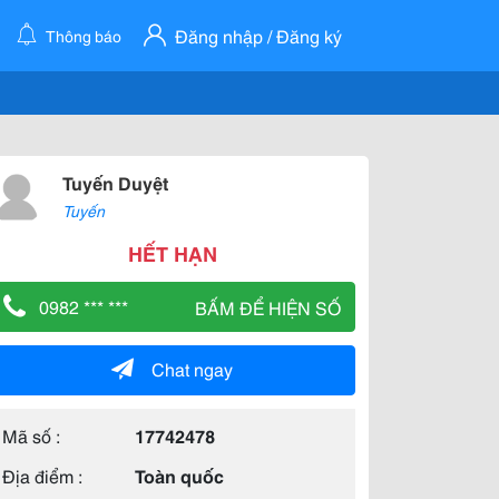
Đăng nhập / Đăng ký
Thông báo
Tuyến Duyệt
Tuyến
HẾT HẠN
0982 *** ***
BẤM ĐỂ HIỆN SỐ
Chat ngay
Mã số :
17742478
Địa điểm :
Toàn quốc