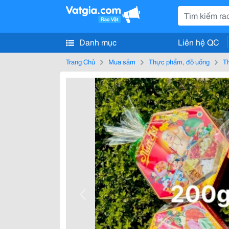
Danh mục
Liên hệ QC
Trang Chủ
Mua sắm
Thực phẩm, đồ uống
T