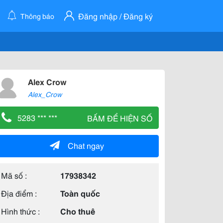
Đăng nhập / Đăng ký
Thông báo
Alex Crow
Alex_Crow
5283 *** ***
BẤM ĐỂ HIỆN SỐ
Chat ngay
Mã số :
17938342
Địa điểm :
Toàn quốc
Hình thức :
Cho thuê