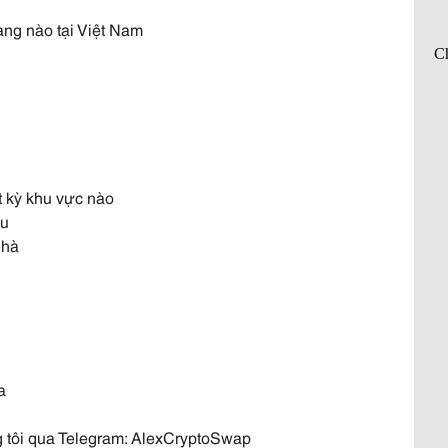
ng nào tại Việt Nam
t kỳ khu vực nào
ầu
nhà
a
ng tôi qua Telegram: AlexCryptoSwap