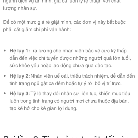
ngành dịch vụ an ninh, giá cả luôn tỷ lệ thuận với chất
lượng nhân sự.
Để có một mức giá rẻ giật mình, các đơn vị này bắt buộc
phải cắt giảm chi phí vận hành:
Hệ lụy 1:
Trả lương cho nhân viên bảo vệ cực kỳ thấp,
dẫn đến việc chỉ tuyển được những người quá lớn tuổi,
sức khỏe yếu hoặc lao động chưa qua đào tạo.
Hệ lụy 2:
Nhân viên uể oải, thiếu trách nhiệm, dễ dẫn đến
tình trạng ngủ gật ca đêm hoặc tự ý rời bỏ vị trí trực.
Hệ lụy 3:
Tỷ lệ thay đổi nhân sự liên tục, khiến mục tiêu
luôn trong tình trạng có người mới chưa thuộc địa bàn,
tạo kẽ hở cho kẻ gian lợi dụng.