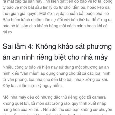
ra mất cắp tài sản hay linh kiện đắt tiền do bảo vệ lơ là, công
ty bảo vệ mới bắt đầu tìm lý do từ chối đền bù, hoặc kéo dài
thời gian giải quyết. Một đơn vị đạt chuẩn bắt buộc phải có
Bảo hiểm trách nhiệm dân sự đối với bên thứ ba để đứng ra
bảo hộ tài sản cho khách hàng một cách minh bạch khi có
rủi ro.
Sai lầm 4: Không khảo sát phương
án an ninh riêng biệt cho nhà máy
Nhiều công ty bảo vệ hiện nay sử dụng một phương án an
ninh kiểu “văn mẫu”, áp dụng chung cho tất cả các loại hình
từ văn phòng, tòa nhà cho đến kho bãi, nhà xưởng cơ khí.
Đây là sai lầm cực kỳ nguy hiểm.
Mỗi nhà máy đều có những đặc thù riêng: góc tối camera
không quét tới, lối mòn sát tường rào, quy trình xuất nhập
hàng hóa của xe tải… Nếu đối tác của bạn không cử chuyên