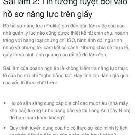
Sai lầm 2: Tin tưởng tuyệt đối vào
hồ sơ năng lực trên giấy
Bộ hồ sơ năng lực (Profile) gửi đến bàn làm việc của các
nhà quản lý lúc nào cũng được thiết kế rất chỉn chu, hoành
tráng với hàng loạt chứng chỉ ISO, hình ảnh đội ngũ tinh
nhuệ và những lời cam kết có cánh. Nhưng chia sẻ thực tế,
giấy tờ và hình ảnh quảng cáo rất dễ để làm đẹp.
Sai lầm của doanh nghiệp là không kiểm tra năng lực thực
tế của họ mà chỉ “nghe bằng tai”. Hãy tỉnh táo đánh giá qua
các yếu tố thực chất hơn:
Họ có sẵn sàng cung cấp địa chỉ các mục tiêu (nhà máy,
kho bãi) tương tự họ đang bảo vệ tại Long An (Tây Ninh)
để bạn tham khảo không?
Quy trình tuyển dụng của họ có thực sự xác minh lý lịch
tư pháp, tiền án tiền sự của nhân viên hay không?