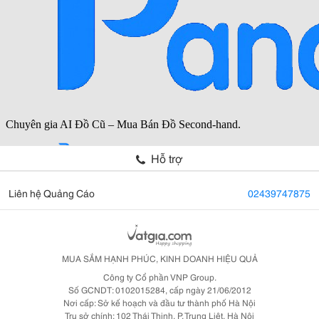
Hỗ trợ
Liên hệ Quảng Cáo
02439747875
MUA SẮM HẠNH PHÚC, KINH DOANH HIỆU QUẢ
Công ty Cổ phần VNP Group.
Số GCNDT: 0102015284, cấp ngày 21/06/2012
Nơi cấp: Sở kế hoạch và đầu tư thành phố Hà Nội
Trụ sở chính: 102 Thái Thịnh, P. Trung Liệt, Hà Nội