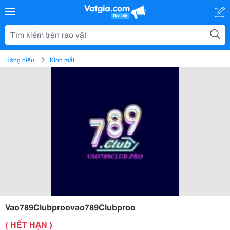
Hàng hiệu
Kính mắt
Vao789Clubproovao789Clubproo
( HẾT HẠN )