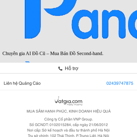
Hỗ trợ
Liên hệ Quảng Cáo
02439747875
MUA SẮM HẠNH PHÚC, KINH DOANH HIỆU QUẢ
Công ty Cổ phần VNP Group.
Số GCNDT: 0102015284, cấp ngày 21/06/2012
Nơi cấp: Sở kế hoạch và đầu tư thành phố Hà Nội
Trụ sở chính: 102 Thái Thịnh, P. Trung Liệt, Hà Nội