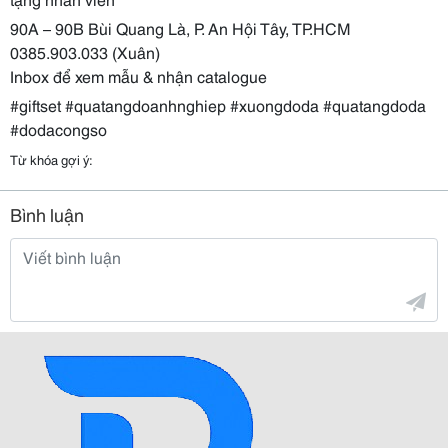
90A – 90B Bùi Quang Là, P. An Hội Tây, TP.HCM
0385.903.033 (Xuân)
Inbox để xem mẫu & nhận catalogue
#giftset #quatangdoanhnghiep #xuongdoda #quatangdoda
#dodacongso
Từ khóa gợi ý:
Bình luận