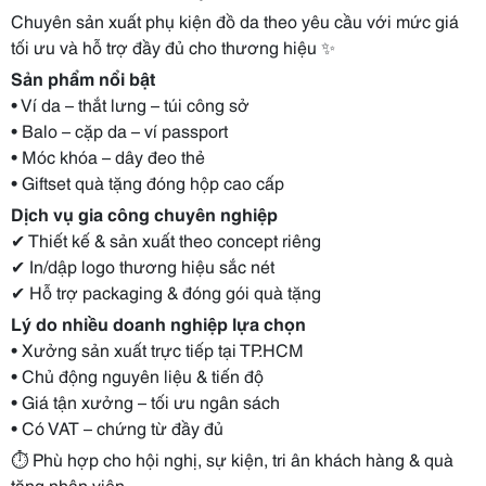
Chuyên sản xuất phụ kiện đồ da theo yêu cầu với mức giá
tối ưu và hỗ trợ đầy đủ cho thương hiệu ✨
Sản phẩm nổi bật
• Ví da – thắt lưng – túi công sở
• Balo – cặp da – ví passport
• Móc khóa – dây đeo thẻ
• Giftset quà tặng đóng hộp cao cấp
Dịch vụ gia công chuyên nghiệp
✔ Thiết kế & sản xuất theo concept riêng
✔ In/dập logo thương hiệu sắc nét
✔ Hỗ trợ packaging & đóng gói quà tặng
Lý do nhiều doanh nghiệp lựa chọn
• Xưởng sản xuất trực tiếp tại TP.HCM
• Chủ động nguyên liệu & tiến độ
• Giá tận xưởng – tối ưu ngân sách
• Có VAT – chứng từ đầy đủ
⏱ Phù hợp cho hội nghị, sự kiện, tri ân khách hàng & quà
tặng nhân viên