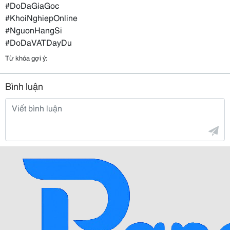
#DoDaGiaGoc
#KhoiNghiepOnline
#NguonHangSi
#DoDaVATDayDu
Từ khóa gợi ý:
Bình luận