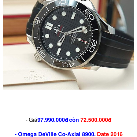
- Giá
97.990.000đ
còn
72.500.000đ
- Omega DeVille Co-Axial 8900.
Date
2016