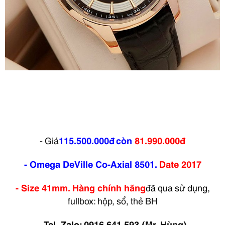
- Giá
115.500.000đ
còn
81.990.000đ
- Omega DeVille Co-Axial 8501.
Date
2017
- Size 41mm. Hàng chính hãng
đã qua sử dụng,
fullbox: hộp, sổ, thẻ BH
-
Tel, Zalo: 0916 641 593
(
Mr. Hùng)