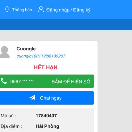
Đăng nhập / Đăng ký
Thông báo
Cuongle
cuonglq180119id8139207
HẾT HẠN
0987 *** ***
BẤM ĐỂ HIỆN SỐ
Chat ngay
Mã số :
17840437
Địa điểm :
Hải Phòng