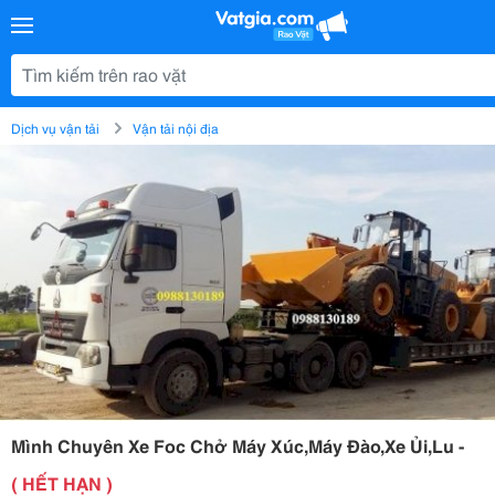
Dịch vụ vận tải
Vận tải nội địa
Mình Chuyên Xe Foc Chở Máy Xúc,Máy Đào,Xe Ủi,Lu -
( HẾT HẠN )