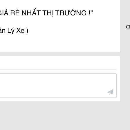
GIÁ RẺ NHẤT THỊ TRƯỜNG !”
n Lý Xe )