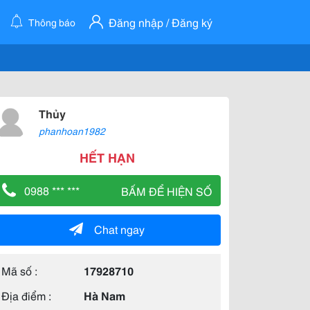
Đăng nhập / Đăng ký
Thông báo
Thủy
phanhoan1982
HẾT HẠN
0988 *** ***
BẤM ĐỂ HIỆN SỐ
Chat ngay
Mã số :
17928710
Địa điểm :
Hà Nam