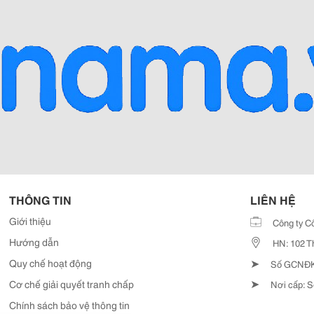
THÔNG TIN
LIÊN HỆ
Giới thiệu
Công ty C
Hướng dẫn
HN: 102 T
➤
Quy chế hoạt động
Số GCNĐKD
➤
Cơ chế giải quyết tranh chấp
Nơi cấp: S
Chính sách bảo vệ thông tin