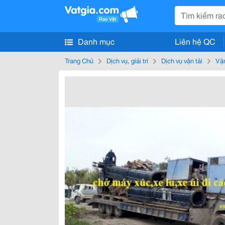
Danh mục
Liên hệ QC
Trang Chủ
Dịch vụ, giải trí
Dịch vụ vận tải
Vận