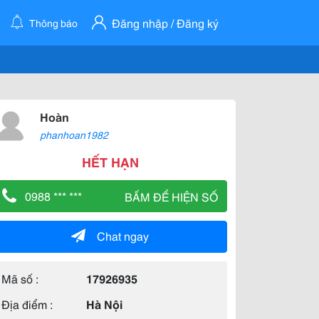
Đăng nhập / Đăng ký
Thông báo
Hoàn
phanhoan1982
HẾT HẠN
0988 *** ***
BẤM ĐỂ HIỆN SỐ
Chat ngay
Mã số :
17926935
Địa điểm :
Hà Nội