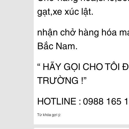
gạt,xe xúc lật.
nhận chở hàng hóa máy
Bắc Nam.
“ HÃY GỌI CHO TÔI Đ
TRƯỜNG !”
HOTLINE : 0988 165 1
Từ khóa gợi ý: