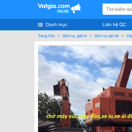
Danh mục
Liên hệ QC
Trang Chủ
Dịch vụ, giải trí
Dịch vụ vận tải
Vận