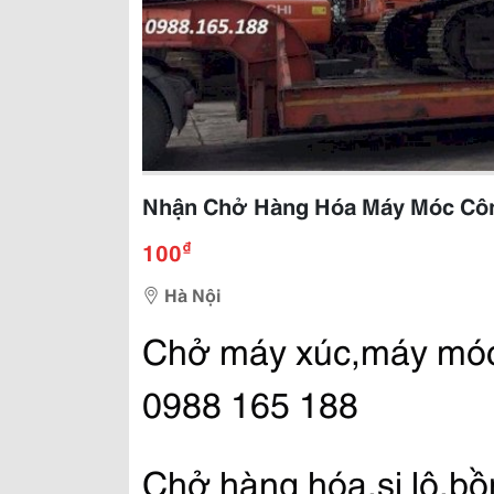
Nhận Chở Hàng Hóa Máy Móc Công 
₫
100
Hà Nội
Chở máy xúc,máy móc t
0988 165 188
Chở hàng hóa,si lô,bồn,