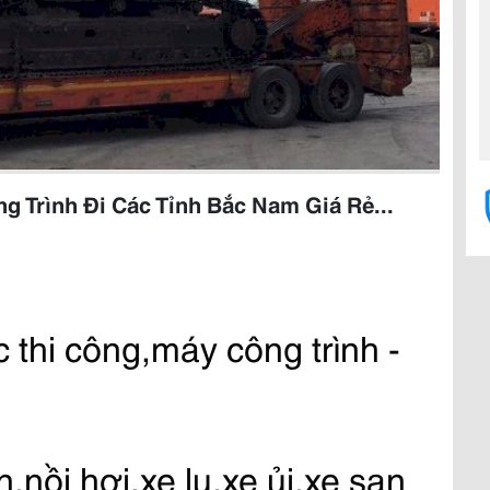
Trình Đi Các Tỉnh Bắc Nam Giá Rẻ...
hi công,máy công trình - 
nồi hơi,xe lu,xe ủi,xe san 