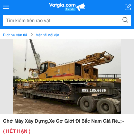
Dịch vụ vận tải
Vận tải nội địa
Chở Máy Xây Dựng,Xe Cơ Giới Đi Bắc Nam Giá Rẻ..; -
( HẾT HẠN )