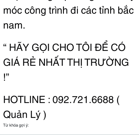
móc công trình đi các tỉnh bắc
nam.
“ HÃY GỌI CHO TÔI ĐỂ CÓ
GIÁ RẺ NHẤT THỊ TRƯỜNG
!”
HOTLINE : 092.721.6688 (
Quản Lý )
Từ khóa gợi ý: