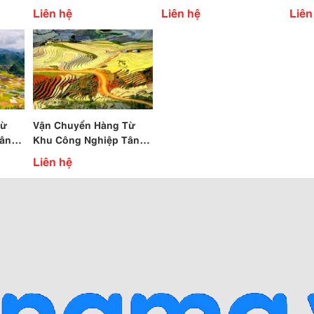
Đường Việt
Lỏng
Liên hệ
Liên hệ
Liên
Dầu..
Từ
Vận Chuyển Hàng Từ
ân
Khu Công Nghiệp Tân
Bình Đi Lào Cai
Liên hệ