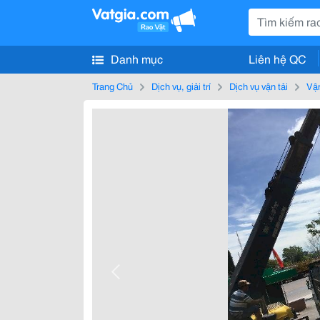
Danh mục
Liên hệ QC
Trang Chủ
Dịch vụ, giải trí
Dịch vụ vận tải
Vận