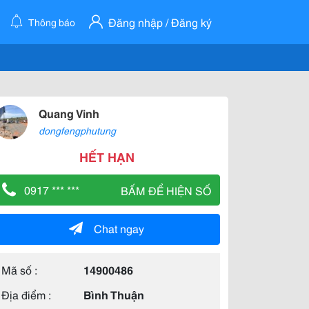
Đăng nhập / Đăng ký
Thông báo
Quang Vinh
dongfengphutung
HẾT HẠN
0917 *** ***
BẤM ĐỂ HIỆN SỐ
Chat ngay
Mã số :
14900486
Địa điểm :
Bình Thuận