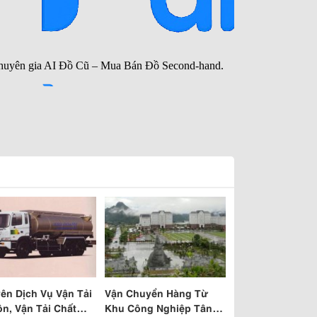
ên Dịch Vụ Vận Tải
Vận Chuyển Hàng Từ
ồn, Vận Tải Chất
Khu Công Nghiệp Tân