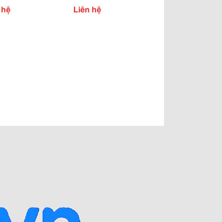
, Hóa Chất, Xăng
Bình Đi Lai Châu
 hệ
Liên hệ
.