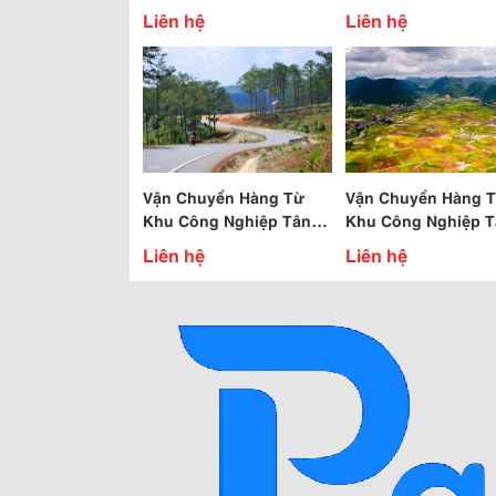
Giá Cực Rẻ
Rẻ
Liên hệ
Liên hệ
Vận Chuyển Hàng Từ
Vận Chuyển Hàng 
Khu Công Nghiệp Tân
Khu Công Nghiệp T
Bình Đi Lâm Đồng
Bình Đi Lạng Sơn
Liên hệ
Liên hệ