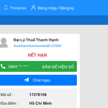
Đăng nhập / Đăng ký
Thông báo
Đại Lý Thuế Thanh Hạnh
thuethanhhanhxvnetid8137930
HẾT HẠN
0964 *** ***
BẤM ĐỂ HIỆN SỐ
Chat ngay
Mã số :
17278108
Địa điểm :
Hồ Chí Minh