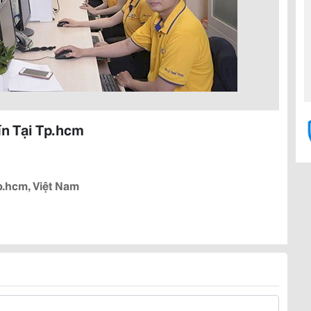
ín Tại Tp.hcm
p.hcm, Việt Nam