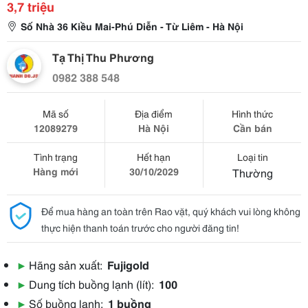
3,7 triệu
Số Nhà 36 Kiều Mai-Phú Diễn - Từ Liêm - Hà Nội
Tạ Thị Thu Phương
0982 388 548
Mã số
Địa điểm
Hình thức
12089279
Hà Nội
Cần bán
Tình trạng
Hết hạn
Loại tin
Hàng mới
30/10/2029
Thường
Để mua hàng an toàn trên Rao vặt, quý khách vui lòng không
thực hiện thanh toán trước cho người đăng tin!
▶
Hãng sản xuất:
Fujigold
▶
Dung tích buồng lạnh (lít):
100
▶
Số buồng lạnh:
1 buồng