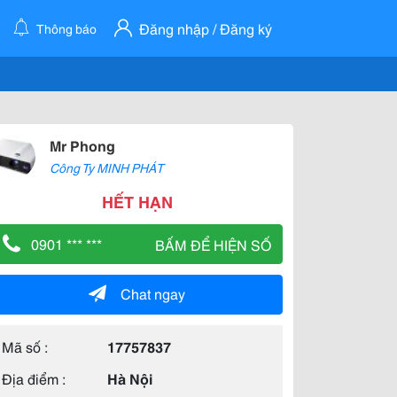
Đăng nhập / Đăng ký
Thông báo
Mr Phong
Công Ty MINH PHÁT
HẾT HẠN
0901 *** ***
BẤM ĐỂ HIỆN SỐ
Chat ngay
Mã số :
17757837
Địa điểm :
Hà Nội