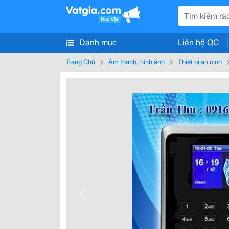
Danh mục
Liên hệ QC
Trang Chủ
Âm thanh, hình ảnh
Thiết bị an ninh