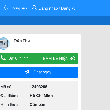
Đăng nhập / Đăng ký
Thông báo
Trần Thu
0916 *** ***
BẤM ĐỂ HIỆN SỐ
Chat ngay
Mã số :
12403205
Địa điểm :
Hồ Chí Minh
Hình thức :
Cần bán