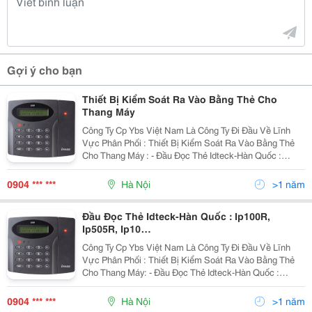
Gợi ý cho bạn
Thiết Bị Kiểm Soát Ra Vào Bằng Thẻ Cho
Thang Máy
Công Ty Cp Ybs Việt Nam Là Công Ty Đi Đầu Về Lĩnh
Vực Phân Phối : Thiết Bị Kiểm Soát Ra Vào Bằng Thẻ
Cho Thang Máy : - Đầu Đọc Thẻ Idteck-Hàn Quốc :
Ip100R, Ip505R, Ip10&Hellip; - Bo Mạch Elevator 384,
Icon100, Ilan422&Hellip; - Đầu Đọc T
0904 *** ***
Hà Nội
>1 năm
Đầu Đọc Thẻ Idteck-Hàn Quốc : Ip100R,
Ip505R, Ip10…
Công Ty Cp Ybs Việt Nam Là Công Ty Đi Đầu Về Lĩnh
Vực Phân Phối : Thiết Bị Kiểm Soát Ra Vào Bằng Thẻ
Cho Thang Máy: - Đầu Đọc Thẻ Idteck-Hàn Quốc :
Ip100R, Ip505R, Ip10&Hellip; - Bo Mạch Elevator 384,
Icon100, Ilan422&Hellip; - Đầu Đọc Th
0904 *** ***
Hà Nội
>1 năm