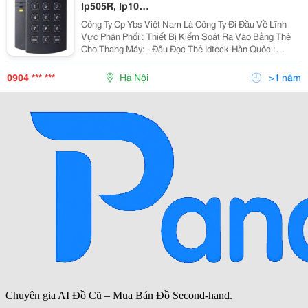
Ip505R, Ip10…
Công Ty Cp Ybs Việt Nam Là Công Ty Đi Đầu Về Lĩnh
Vực Phân Phối : Thiết Bị Kiểm Soát Ra Vào Bằng Thẻ
Cho Thang Máy: - Đầu Đọc Thẻ Idteck-Hàn Quốc :
Ip100R, Ip505R, Ip10&Hellip; - Bo Mạch Elevator 384,
Icon100, Ilan422&Hellip; - Đầu Đọc Th
0904 *** ***
Hà Nội
>1 năm