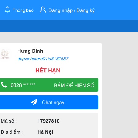
Đăng nhập / Đăng ký
Thông báo
Hưng Đinh
depxinhstore01id8187557
HẾT HẠN
0328 *** ***
BẤM ĐỂ HIỆN SỐ
Chat ngay
Mã số :
17927810
Địa điểm :
Hà Nội