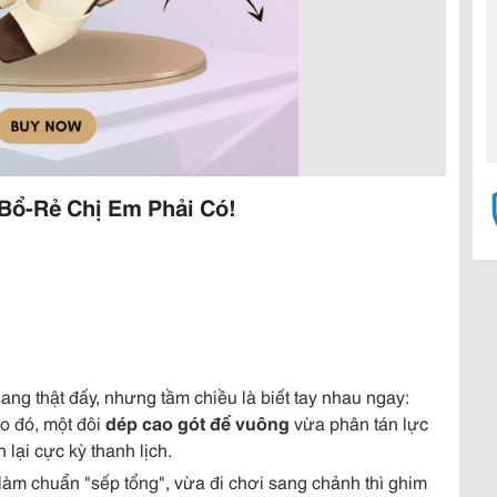
Bổ-Rẻ Chị Em Phải Có!
ang thật đấy, nhưng tầm chiều là biết tay nhau ngay:
o đó, một đôi
dép cao gót đế vuông
vừa phân tán lực
lại cực kỳ thanh lịch.
làm chuẩn "sếp tổng", vừa đi chơi sang chảnh thì ghim