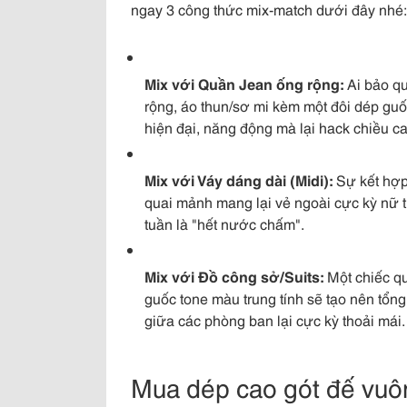
ngay 3 công thức mix-match dưới đây nhé:
Mix với Quần Jean ống rộng:
Ai bảo qu
rộng, áo thun/sơ mi kèm một đôi dép gu
hiện đại, năng động mà lại hack chiều ca
Mix với Váy dáng dài (Midi):
Sự kết hợp 
quai mảnh mang lại vẻ ngoài cực kỳ nữ tí
tuần là "hết nước chấm".
Mix với Đồ công sở/Suits:
Một chiếc qu
guốc tone màu trung tính sẽ tạo nên tổn
giữa các phòng ban lại cực kỳ thoải mái.
Mua dép cao gót đế vuô