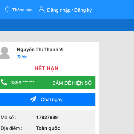
Đăng nhập / Đăng ký
Thông báo
Nguyễn Thị Thanh Vi
Tahiv
HẾT HẠN
0866 *** ***
BẤM ĐỂ HIỆN SỐ
Chat ngay
Mã số :
17927989
Địa điểm :
Toàn quốc