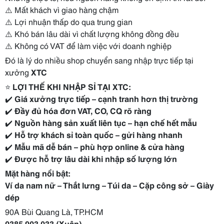
⚠️ Mất khách vì giao hàng chậm
⚠️ Lợi nhuận thấp do qua trung gian
⚠️ Khó bán lâu dài vì chất lượng không đồng đều
⚠️ Không có VAT để làm việc với doanh nghiệp
Đó là lý do nhiều shop chuyển sang nhập trực tiếp tại
xưởng
XTC
⭐
LỢI THẾ KHI NHẬP SỈ TẠI XTC:
✔️
Giá xưởng trực tiếp – cạnh tranh hơn thị trường
✔️
Đầy đủ hóa đơn VAT, CO, CQ rõ ràng
✔️
Nguồn hàng sản xuất liên tục – hạn chế hết mẫu
✔️
Hỗ trợ khách sỉ toàn quốc – gửi hàng nhanh
✔️
Mẫu mã dễ bán – phù hợp online & cửa hàng
✔️
Được hỗ trợ lâu dài khi nhập số lượng lớn
Mặt hàng nổi bật:
Ví da nam nữ – Thắt lưng – Túi da – Cặp công sở – Giày
dép
90A Bùi Quang Là, TP.HCM
0385.903.033 (Xuân)