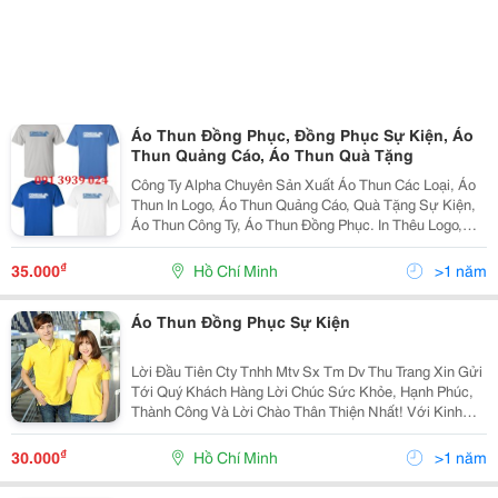
Áo Thun Đồng Phục, Đồng Phục Sự Kiện, Áo
Thun Quảng Cáo, Áo Thun Quà Tặng
Công Ty Alpha Chuyên Sản Xuất Áo Thun Các Loại, Áo
Thun In Logo, Áo Thun Quảng Cáo, Quà Tặng Sự Kiện,
Áo Thun Công Ty, Áo Thun Đồng Phục. In Thêu Logo,
Slogen Theo Yêu Cầu Thiết Kế Và Tạo Kiểu Theo Yêu
Cầu Khách Hàng. - Đồng Phục Công Sở Đa Dạng,
₫
35.000
Hồ Chí Minh
>1 năm
Áo Thun Đồng Phục Sự Kiện
Lời Đầu Tiên Cty Tnhh Mtv Sx Tm Dv Thu Trang Xin Gửi
Tới Quý Khách Hàng Lời Chúc Sức Khỏe, Hạnh Phúc,
Thành Công Và Lời Chào Thân Thiện Nhất! Với Kinh
Nhiệm Nhiều Năm Làm Trong Ngành May.chúng Tôi
Muốn Mang Đến Cho Quý Khách Với Mức Giá Cạnh
₫
30.000
Hồ Chí Minh
>1 năm
Tranh