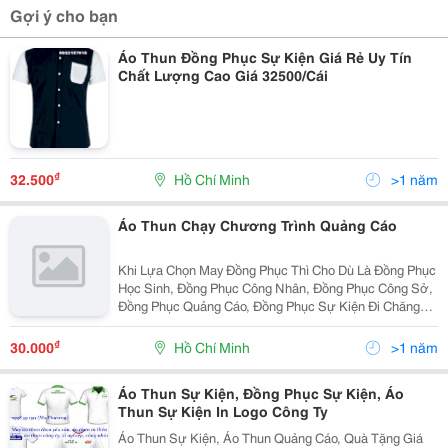
Gợi ý cho bạn
Áo Thun Đồng Phục Sự Kiện Giá Rẻ Uy Tín
Chất Lượng Cao Giá 32500/Cái
₫
32.500
Hồ Chí Minh
>1 năm
Áo Thun Chạy Chương Trình Quảng Cáo
Khi Lựa Chọn May Đồng Phục Thì Cho Dù Là Đồng Phục
Học Sinh, Đồng Phục Công Nhân, Đồng Phục Công Sở,
Đồng Phục Quảng Cáo, Đồng Phục Sự Kiện Đi Chăng
Nữa Chất Liệu Vải Là Một Trong Những Điều Doanh
Nghiệp Cần Quan Tâm Để Tạo Cảm Giác Thoải Mái Cho
₫
30.000
Hồ Chí Minh
>1 năm
Ngư
Áo Thun Sự Kiện, Đồng Phục Sự Kiện, Áo
Thun Sự Kiện In Logo Công Ty
Áo Thun Sự Kiện, Áo Thun Quảng Cáo, Quà Tặng Giá