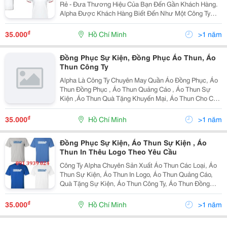
Rẻ - Đưa Thương Hiệu Của Bạn Đến Gần Khách Hàng.
Alpha Được Khách Hàng Biết Đến Như Một Công Ty
Hàng Đầu Trong Lĩnh Vực May Đồng Phục Giá Rẻ ,
Chúng Tôi Luôn Luôn Cam Kết Mang Đến Cho Khách
₫
35.000
Hồ Chí Minh
>1 năm
Hàng Nhữ
Đồng Phục Sự Kiện, Đồng Phục Áo Thun, Áo
Thun Công Ty
Alpha Là Công Ty Chuyên May Quần Áo Đồng Phục, Áo
Thun Đồng Phục , Áo Thun Quảng Cáo , Áo Thun Sự
Kiện ,Áo Thun Quà Tặng Khuyến Mại, Áo Thun Cho Các
Quỹ Bảo Vệ Môi Trường, Quỹ Từ Thiện&Hellip;Áo Thun
Đồng Phục Nhà Hàng , Áo Thun Đồng Phục Quán Ăn
₫
35.000
Hồ Chí Minh
>1 năm
,Áo
Đồng Phục Sự Kiện, Áo Thun Sự Kiện , Áo
Thun In Thêu Logo Theo Yêu Cầu
Công Ty Alpha Chuyên Sản Xuất Áo Thun Các Loại, Áo
Thun Sự Kiện, Áo Thun In Logo, Áo Thun Quảng Cáo,
Quà Tặng Sự Kiện, Áo Thun Công Ty, Áo Thun Đồng
Phục. In Thêu Logo, Slogen Theo Yêu Cầu . Đồng Phục
Công Sở, Áo Sơ Mi Văn Phòng Đồng Phục Bảo H
₫
35.000
Hồ Chí Minh
>1 năm