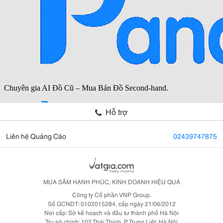
Hỗ trợ
Liên hệ Quảng Cáo
02439747875
MUA SẮM HẠNH PHÚC, KINH DOANH HIỆU QUẢ
Công ty Cổ phần VNP Group.
Số GCNDT: 0102015284, cấp ngày 21/06/2012
Nơi cấp: Sở kế hoạch và đầu tư thành phố Hà Nội
Trụ sở chính: 102 Thái Thịnh, P. Trung Liệt, Hà Nội