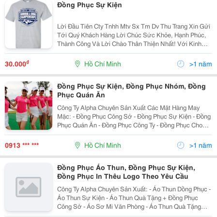
Đồng Phục Sự Kiện
Lời Đầu Tiên Cty Tnhh Mtv Sx Tm Dv Thu Trang Xin Gửi
Tới Quý Khách Hàng Lời Chúc Sức Khỏe, Hạnh Phúc,
Thành Công Và Lời Chào Thân Thiện Nhất! Với Kinh
Nhiệm Nhiều Năm Làm Trong Ngành May.chúng Tôi
Muốn Mang Đến Cho Quý Khách Với Mức Giá Cạnh
₫
30.000
Hồ Chí Minh
>1 năm
Tranh
Đồng Phục Sự Kiện, Đồng Phục Nhóm, Đồng
Phục Quán Ăn
Công Ty Alpha Chuyên Sản Xuất Các Mặt Hàng May
Mặc: - Đồng Phục Công Sở - Đồng Phục Sự Kiện - Đồng
Phục Quán Ăn - Đồng Phục Công Ty - Đồng Phục Cho
Các Hội Xe Máy - Đồng Phục Nhóm, Tổ Chức May Theo
Yêu Cầu Quý Khách Hàng
0913 *** ***
Hồ Chí Minh
>1 năm
Đồng Phục Áo Thun, Đồng Phục Sự Kiện,
Đồng Phục In Thêu Logo Theo Yêu Cầu
Công Ty Alpha Chuyên Sản Xuất: - Áo Thun Dồng Phục -
Áo Thun Sự Kiện - Áo Thun Quà Tặng + Đồng Phục
Công Sở - Áo Sơ Mi Văn Phòng - Áo Thun Quà Tặng
Cho Nhân Viên, Khách Hàng, - Áo Thun Cho Các Hội