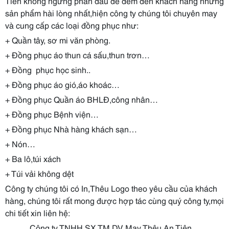
Tiên không ngừng phấn đấu để đem đến khách hàng những
sản phẩm hài lòng nhất,hiện công ty chúng tôi chuyên may
và cung cấp các loại đồng phục như:
+ Quần tây, sơ mi văn phòng.
+ Đồng phục áo thun cá sấu,thun trơn…
+ Đồng phục học sinh..
+ Đồng phục áo gió,áo khoác…
+ Đồng phục Quần áo BHLĐ,công nhân…
+ Đồng phục Bệnh viện…
+ Đồng phục Nhà hàng khách sạn…
+ Nón…
+ Ba lô,túi xách
+ Túi vải không dệt
Công ty chúng tôi có In,Thêu Logo theo yêu cầu của khách
hàng, chúng tôi rất mong được hợp tác cùng quý công ty,mọi
chi tiết xin liên hệ:
Công ty TNHH SX TM DV May Thêu An Tiên