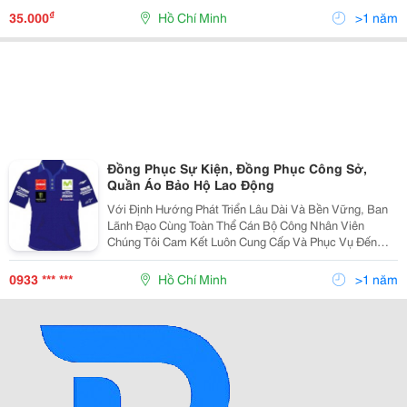
Nghị, Áo Thun Cho Các Chương Trì
₫
35.000
Hồ Chí Minh
>1 năm
Đồng Phục Sự Kiện, Đồng Phục Công Sở,
Quần Áo Bảo Hộ Lao Động
Với Định Hướng Phát Triển Lâu Dài Và Bền Vững, Ban
Lãnh Đạo Cùng Toàn Thể Cán Bộ Công Nhân Viên
Chúng Tôi Cam Kết Luôn Cung Cấp Và Phục Vụ Đến
Quý Khách Hàng Sản Phẩm Chất Lượng Cao, Mẫu Mã
Đa Dạng, Giá Cả Cạnh Tranh, Cung Ứng Kịp Thời Và
0933 *** ***
Hồ Chí Minh
>1 năm
Chế Độ Hậu