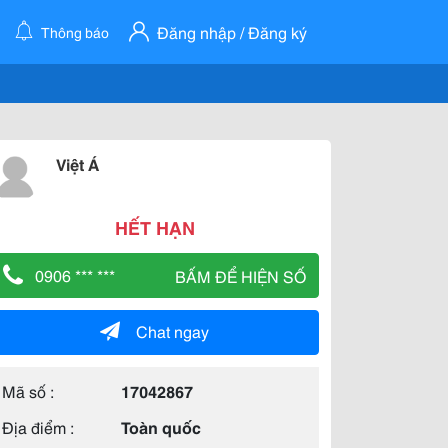
Đăng nhập / Đăng ký
Thông báo
Việt Á
HẾT HẠN
0906 *** ***
BẤM ĐỂ HIỆN SỐ
Chat ngay
Mã số :
17042867
Địa điểm :
Toàn quốc