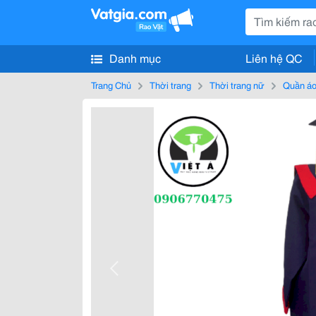
Danh mục
Liên hệ QC
Trang Chủ
Thời trang
Thời trang nữ
Quần áo