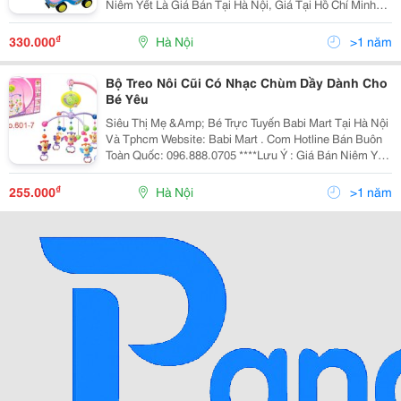
Niêm Yết Là Giá Bán Tại Hà Nội, Giá Tại Hồ Chí Minh
Có Thể Cao Hoặc Thấp Hơn Giá Bán Tại Hà Nội Do Chi
Phí Vận Chuyển, Chi Tiết Vui Lòn
₫
330.000
Hà Nội
>1 năm
Bộ Treo Nôi Cũi Có Nhạc Chùm Dầy Dành Cho
Bé Yêu
Siêu Thị Mẹ &Amp; Bé Trực Tuyến Babi Mart Tại Hà Nội
Và Tphcm Website: Babi Mart . Com Hotline Bán Buôn
Toàn Quốc: 096.888.0705 ****Lưu Ý : Giá Bán Niêm Yết
Là Giá Bán Tại Hà Nội, Giá Tại Hồ Chí Minh Có Thể Cao
Hoặc Thấp Hơn Giá Bán Tại
₫
255.000
Hà Nội
>1 năm