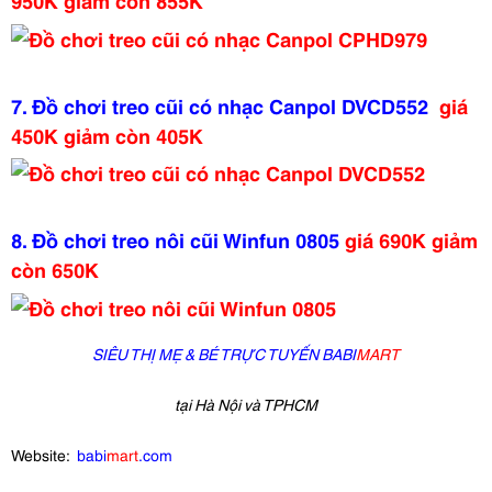
950K giảm còn 855K
7.
Đồ chơi treo cũi có nhạc Canpol DVCD552
giá
450K giảm còn 405K
8.
Đồ chơi treo nôi cũi Winfun 0805
giá 690K giảm
còn 650K
SIÊU THỊ MẸ & BÉ TRỰC TUYẾN BABI
MART
tại Hà Nội và TPHCM
Website:
babi
mart
.com