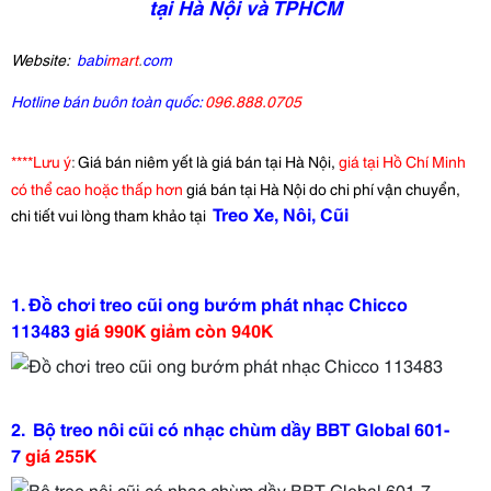
tại Hà Nội và TPHCM
Website:
babi
mart
.
com
Hotline bán buôn toàn quốc:
096.888.0705
****Lưu ý
:
Giá bán niêm yết là giá bán tại Hà Nội,
giá tại Hồ Chí Minh
có thể cao hoặc thấp hơn
giá bán tại Hà Nội do chi phí vận chuyển,
Treo Xe, Nôi, Cũi
chi tiết vui lòng tham khảo tại
1.
Đồ chơi treo cũi ong bướm phát nhạc Chicco
113483
giá 990K giảm còn 940K
2.
Bộ treo nôi cũi có nhạc chùm dầy BBT Global 601-
7
giá 255K