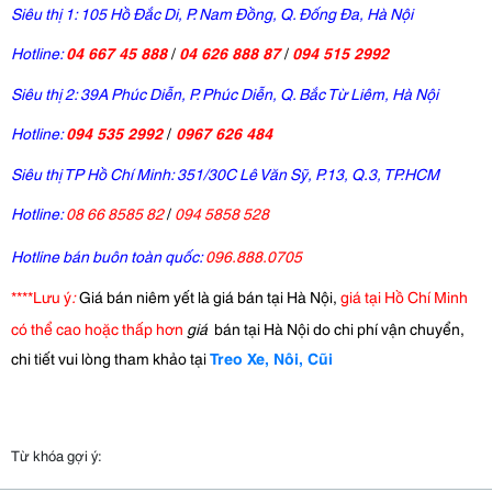
Siêu thị 1: 105 Hồ Đắc Di, P. Nam Đồng, Q. Đống Đa, Hà Nội
Hotline:
04 667 45 888
/
04 626 888 87
/
094 515 2992
Siêu thị 2: 39A Phúc Diễn, P. Phúc Diễn, Q. Bắc Từ Liêm, Hà Nội
Hotline:
094 535 2992
/
0967 626 484
Siêu thị TP Hồ Chí Minh: 351/30C Lê Văn Sỹ, P.13, Q.3, TP.HCM
Hotline:
08 66 8585 82
/
094 5858 528
Hotline bán buôn toàn quốc:
096.888.0705
****Lưu ý
:
Giá bán niêm yết là giá bán tại Hà Nội,
giá tại Hồ Chí Minh
có thể cao hoặc thấp hơn
giá
bán tại Hà Nội do chi phí vận chuyển,
chi tiết vui lòng tham khảo tại
Treo Xe, Nôi, Cũi
Từ khóa gợi ý: