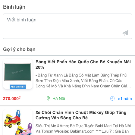
Bình luận
Gợi ý cho bạn
Bảng Viết Phấn Hàn Quốc Cho Bé Khuyến Mãi
20%
- Bảng Từ Xanh Là Bảng Có Mặt Làm Bằng Thép Phủ
Sơn Tĩnh Điện Màu Xanh, Viết Bằng Phấn, Có Các
Dòng Kẻ Mờ Và Khả Năng Đính Nam Châm Chặn Giấy,
Tranh Ảnh..tiện Ích Dùng Cho Việc Học Tập Của Các Em
Học Sinh Tại Nhà Và Công Tác Giảng Dạy Tại Các
₫
270.000
Hà Nội
>1 năm
Trường
Xe Chòi Chân Hình Chuột Mickey Giúp Tăng
Cường Vận Động Cho Bé
Siêu Thị Mẹ &Amp; Bé Trực Tuyến Babi Mart Tại Hà Nội
Và Tphcm Website: Babimart.com ****Lưu Ý : Giá Bán