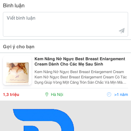
Bình luận
Gợi ý cho bạn
Kem Nâng Nở Ngực Best Breast Enlargement
Cream Dành Cho Các Mẹ Sau Sinh
Kem Nâng Nở Ngực Best Breast Enlargement Cream
Kem Nở Ngực Best Breast Enlargement Cream Có Tác
Dụng Giúp Vòng Một Căng Tròn Săn Chắc Và Mịn Màng,
Đẹp Tự Nhiên Cho Những Phụ Nữ Có Vòng Ngực
Khiêm Tốn, Bầu Ngực Nhỏ Hoặc Không Có Ngực, Lấy
1,3 triệu
Hà Nội
>1 năm
Lại