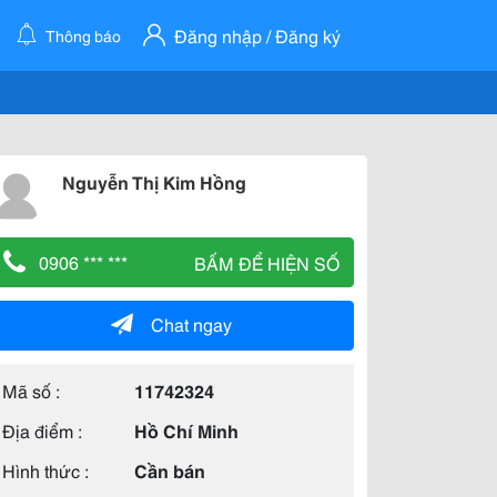
Đăng nhập / Đăng ký
Thông báo
Nguyễn Thị Kim Hồng
0906 *** ***
BẤM ĐỂ HIỆN SỐ
Chat ngay
Mã số :
11742324
Địa điểm :
Hồ Chí Minh
Hình thức :
Cần bán