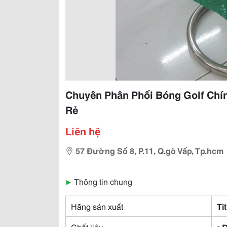
Chuyên Phân Phối Bóng Golf Chín
Rẻ
Liên hệ
57 Đường Số 8, P.11, Q.gò Vấp, Tp.hcm
▶
Thông tin chung
Hãng sản xuất
Tit
Chất liệu
• 