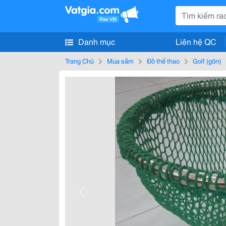
Danh mục
Liên hệ QC
Trang Chủ
Mua sắm
Đồ thể thao
Golf (gôn)