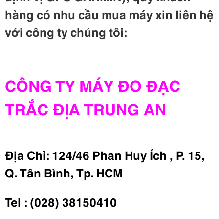
h
àng c
ó nhu cầu mua máy
xin li
ên h
ệ
v
ới c
ông ty ch
úng t
ôi:
CÔNG TY MÁY ĐO ĐẠC
TRẮC ĐỊA TRUNG AN
Địa Chỉ: 124/46 Phan Huy Ích , P. 15,
Q. Tân Bình, Tp. HCM
Tel : (028) 38150410