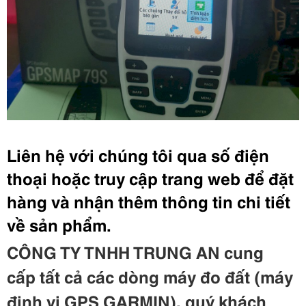
Liên hệ với chúng tôi qua số điện
thoại hoặc truy cập trang web để đặt
hàng và nhận thêm thông tin chi tiết
về sản phẩm.
CÔNG TY TNHH TRUNG AN cung
cấp
t
ất c
ả
c
ác d
òng m
áy đo đất
(m
áy
định vị GPS GARMIN
)
, qu
ý kh
ách