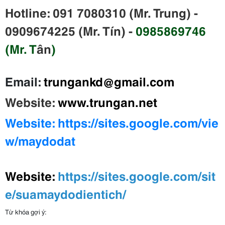
Hotline: 091 7080310 (Mr. Trung) -
0909674225 (Mr. Tín) -
0985869746
(Mr. T
ân
)
Email:
trungankd@gmail.com
Website:
www.trungan.net
Website:
https://sites.google.com/vie
w/maydodat
W
ebsite:
https://sites.google.com/sit
e/suamaydodientich/
Từ khóa gợi ý: