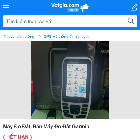
Thiết bị viễn thông
GPS-Hệ thống định vị vệ tinh
Máy Đo Đất, Bán Máy Đo Đất Garmin
( HẾT HẠN )