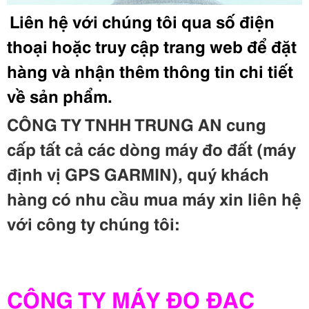
Liên hệ với chúng tôi qua số điện
thoại hoặc truy cập trang web để đặt
hàng và nhận thêm thông tin chi tiết
về sản phẩm.
CÔNG TY TNHH TRUNG AN cung
cấp
t
ất c
ả
c
ác d
òng m
áy đo đất
(m
áy
định vị GPS GARMIN
)
, qu
ý kh
ách
h
àng c
ó nhu cầu mua máy
xin li
ên h
ệ
v
ới c
ông ty ch
úng t
ôi:
CÔNG TY MÁY ĐO ĐẠC