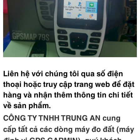
Liên hệ với chúng tôi qua số điện
thoại hoặc truy cập trang web để đặt
hàng và nhận thêm thông tin chi tiết
về sản phẩm.
CÔNG TY TNHH TRUNG AN cung
cấp
t
ất c
ả
c
ác d
òng m
áy đo đất
(m
áy
định vị GPS GARMIN
)
, qu
ý kh
ách