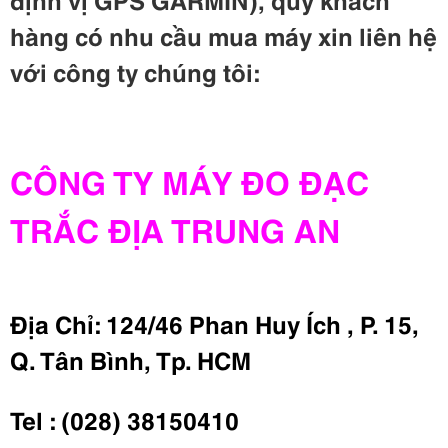
h
àng c
ó nhu cầu mua máy
xin li
ên h
ệ
v
ới c
ông ty ch
úng t
ôi:
CÔNG TY MÁY ĐO ĐẠC
TRẮC ĐỊA TRUNG AN
Địa Chỉ: 124/46 Phan Huy Ích , P. 15,
Q. Tân Bình, Tp. HCM
Tel : (028) 38150410