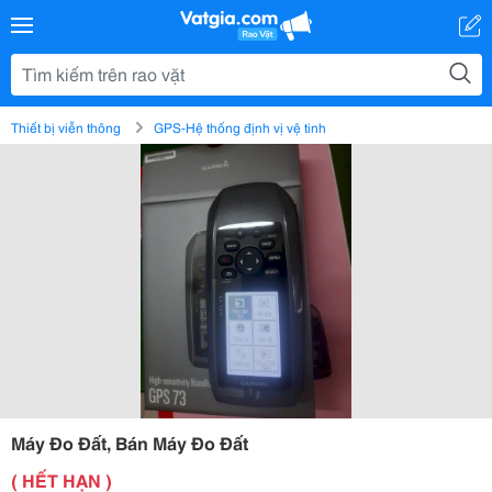
Thiết bị viễn thông
GPS-Hệ thống định vị vệ tinh
Máy Đo Đất, Bán Máy Đo Đất
( HẾT HẠN )