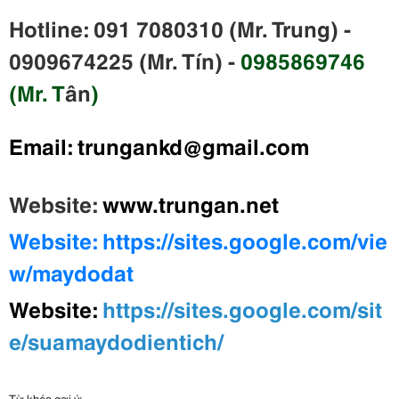
Hotline: 091 7080310 (Mr. Trung) -
0909674225 (Mr. Tín) -
0985869746
(Mr. T
ân
)
Email:
trungankd@gmail.com
Website:
www.trungan.net
Website:
https://sites.google.com/vie
w/maydodat
W
ebsite:
https://sites.google.com/sit
e/suamaydodientich/
Từ khóa gợi ý: