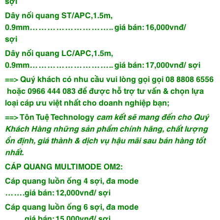
sợi
Dây nối quang ST/APC,1.5m,
0.9mm
……………………….. giá bán: 16,000vnđ/
sợi
Dây nối quang LC/APC,1.5m,
0.9mm
……………………….. giá bán: 17,000vnđ/ sợi
==> Quý khách có nhu cầu vui lòng gọi
gọi
08 8808 6556
hoặc
0966 444 083
để được hỗ trợ tư vấn & chọn lựa
loại cáp ưu việt nhất cho doanh nghiệp bạn;
==> Tôn Tuệ Technology
cam kết sẽ mang đến cho Quý
Khách Hàng những sản phẩm chính hãng, chất lượng
ổn định, giá thành & dịch vụ hậu mãi sau bán hàng tốt
nhất.
CÁP QUANG MULTIMODE OM2:
Cáp quang luồn ống 4 sợi, đa mode
…….giá bán: 12,000vnđ/ sợi
Cáp quang luồn ống 6 sợi, đa mode
…….giá bán: 15,000vnđ/ sợi