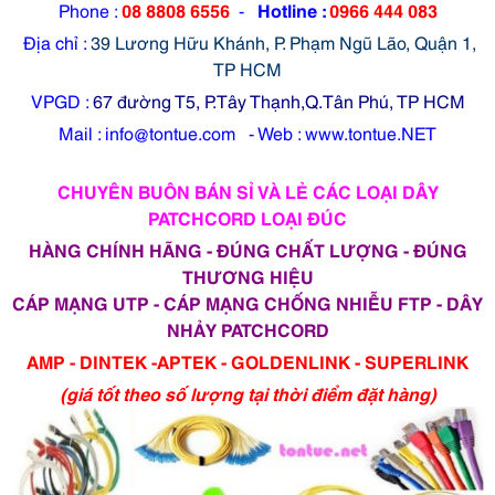
Phone :
08 8808 6556
-
Hotline :
0966 444 083
Địa chỉ :
39 Lương Hữu Khánh, P. Phạm Ngũ Lão, Quận 1,
TP HCM
VPGD :
67 đường T5, P.Tây Thạnh,Q.Tân Phú, TP HCM
Mail : info@tontue.com - Web : www.tontue.NET
CHUYÊN BUÔN BÁN SỈ VÀ LẺ CÁC LOẠI DÂY
PATCHCORD LOẠI ĐÚC
HÀNG CHÍNH HÃNG - ĐÚNG CHẤT LƯỢNG - ĐÚNG
THƯƠNG HIỆU
CÁP MẠNG UTP - CÁP MẠNG CHỐNG NHIỄU FTP - DÂY
NHẢY PATCHCORD
AMP - DINTEK -APTEK - GOLDENLINK - SUPERLINK
(giá tốt theo số lượng tại thời điểm đặt hàng)