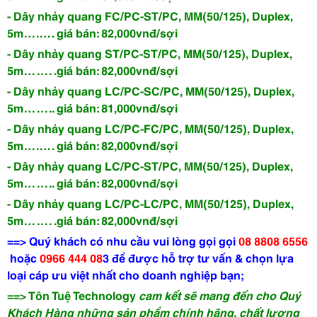
- Dây nhảy quang FC/PC-ST/PC, MM(50/125), Duplex,
5m….…. giá bán: 82,000vnđ/sợi
- Dây nhảy quang ST/PC-ST/PC, MM(50/125), Duplex,
5m……. .giá bán: 82,000vnđ/sợi
- Dây nhảy quang LC/PC-SC/PC, MM(50/125), Duplex,
5m…….. giá bán: 81,000vnđ/sợi
- Dây nhảy quang LC/PC-FC/PC, MM(50/125), Duplex,
5m….…. giá bán: 82,000vnđ/sợi
- Dây nhảy quang LC/PC-ST/PC, MM(50/125), Duplex,
5m…….. giá bán: 82,000vnđ/sợi
- Dây nhảy quang LC/PC-LC/PC, MM(50/125), Duplex,
5m……. .giá bán: 82,000vnđ/sợi
==> Quý khách có nhu cầu vui lòng gọi
gọi
08 8808 6556
hoặc
0966 444 08
3
để được hỗ trợ tư vấn & chọn lựa
loại cáp ưu việt nhất cho doanh nghiệp bạn;
==> Tôn Tuệ Technology
cam kết sẽ mang đến cho Quý
Khách Hàng những sản phẩm chính hãng, chất lượng