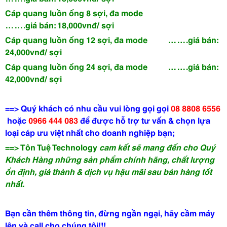
Cáp quang luồn ống 8 sợi, đa mode
…….giá bán: 18,000vnđ/ sợi
Cáp quang luồn ống 12 sợi, đa mode
…….giá bán:
24,000vnđ/ sợi
Cáp quang luồn ống 24 sợi, đa mode
…….giá bán:
42,000vnđ/ sợi
==> Quý khách có nhu cầu vui lòng gọi
gọi
08 8808 6556
hoặc
0966 444 083
để được hỗ trợ tư vấn & chọn lựa
loại cáp ưu việt nhất cho doanh nghiệp bạn;
==> Tôn Tuệ Technology
cam kết sẽ mang đến cho Quý
Khách Hàng những sản phẩm chính hãng, chất lượng
ổn định, giá thành & dịch vụ hậu mãi sau bán hàng tốt
nhất.
Bạn cần thêm thông tin, đừng ngần ngại, hãy cầm máy
lên và call cho chúng tôi!!!